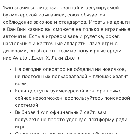
1win значится лицензированной и регулируемой
букмекерской компанией, союз обязуется
соблюдение законов и стандартов. Играть на деньги
в Ван Вин казино вы сможете не только в игральные
автоматы. Есть в игровом зале и рулетка, poker,
настольные и карточные аппараты, лайв игры с
дилерами, crash слоты (самые популярные среди
них Aviator, Джет Х, Лаки Джет).
На сегодня оператор не обделил ни новичков,
ни постоянных пользователей – плюшек хватит
всем.
Если доступ к букмекерской конторе прямо
сейчас невозможен, воспользуйтесь поисковой
системой.
Выбирая 1 win официальный сайт, вам
получаете не просто удобную платформу ради
игры.
Операторы отвечают на запросы быстро и