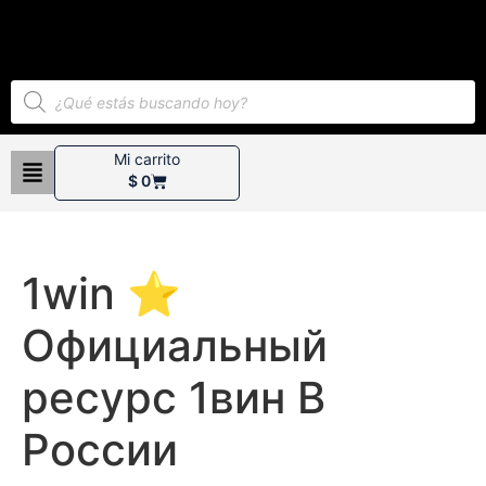
Mi carrito
$
0
1win ⭐️
Официальный
ресурс 1вин В
России