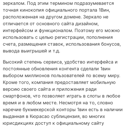
зеркалом. Под этим термином подразумевается
точная кинокопия официального портала 1Вин,
расположенная на другом домене. Зеркало не
отличается от основного сайта дизайном,
интерфейсом и функционалом. Поэтому его можно
использовать с целью регистрации, пополнения
счета, размещения ставок, использования бонусов,
вывода выигрышей и т.д.
Высокий степень сервиса, удобство интерфейса и
постоянные обновления контента сделали 1вин
выбором миллионов пользователей по всему миру.
Кроме того, компания предоставляет мобильную
версию своего сайта и приложения ради
смартфонов, что позволяет играть в слоты в любое
время и в любом месте. Несмотря на то, словно
наречие букмекерской конторы 1вин есть в наличии
выданная в Кюрасао сублицензия, во многих
юрисдикциях доступ к официальному сайту