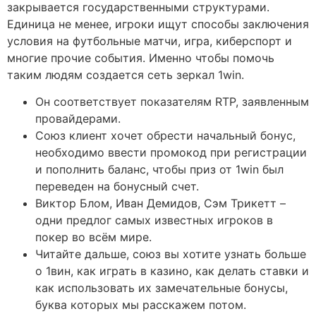
закрывается государственными структурами.
Единица не менее, игроки ищут способы заключения
условия на футбольные матчи, игра, киберспорт и
многие прочие события. Именно чтобы помочь
таким людям создается сеть зеркал 1win.
Он соответствует показателям RTP, заявленным
провайдерами.
Союз клиент хочет обрести начальный бонус,
необходимо ввести промокод при регистрации
и пополнить баланс, чтобы приз от 1win был
переведен на бонусный счет.
Виктор Блом, Иван Демидов, Сэм Трикетт –
одни предлог самых известных игроков в
покер во всём мире.
Читайте дальше, союз вы хотите узнать больше
о 1вин, как играть в казино, как делать ставки и
как использовать их замечательные бонусы,
буква которых мы расскажем потом.