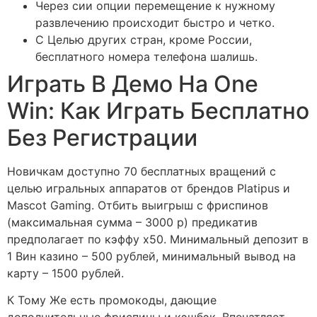
Через сии опции перемещение к нужному
развлечению происходит быстро и четко.
С Целью других стран, кроме России,
бесплатного номера телефона шалишь.
Играть В Демо На One
Win: Как Играть Бесплатно
Без Регистрации
Новичкам доступно 70 бесплатных вращений с
целью игральных аппаратов от брендов Platipus и
Mascot Gaming. Отбить выигрыш с фриспинов
(максимальная сумма – 3000 р) предикатив
предполагает по кэффу х50. Минимальный депозит в
1 Вин казино – 500 рублей, минимальный вывод на
карту – 1500 рублей.
К Тому Же есть промокоды, дающие