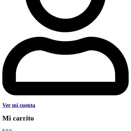
Ver mi cuenta
Mi carrito
$
0
0