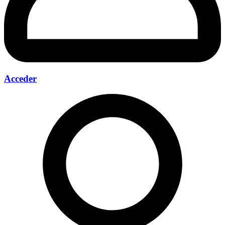
Acceder