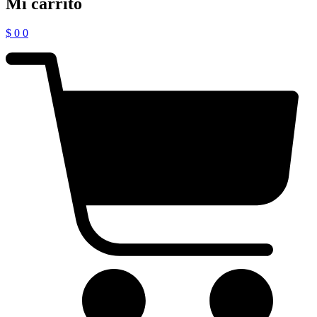
Mi carrito
$
0
0