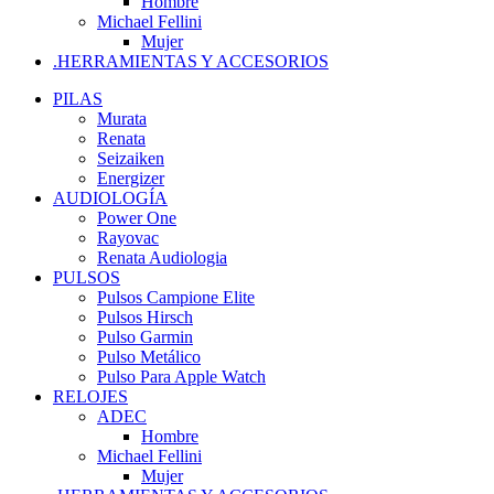
Hombre
Michael Fellini
Mujer
.HERRAMIENTAS Y ACCESORIOS
PILAS
Murata
Renata
Seizaiken
Energizer
AUDIOLOGÍA
Power One
Rayovac
Renata Audiologia
PULSOS
Pulsos Campione Elite
Pulsos Hirsch
Pulso Garmin
Pulso Metálico
Pulso Para Apple Watch
RELOJES
ADEC
Hombre
Michael Fellini
Mujer