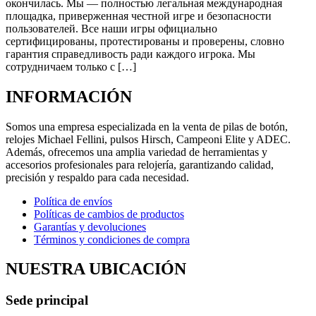
окончилась. Мы — полностью легальная международная
площадка, приверженная честной игре и безопасности
пользователей. Все наши игры официально
сертифицированы, протестированы и проверены, словно
гарантия справедливость ради каждого игрока. Мы
сотрудничаем только с […]
INFORMACIÓN
Somos una empresa especializada en la venta de pilas de botón,
relojes Michael Fellini, pulsos Hirsch, Campeoni Elite y ADEC.
Además, ofrecemos una amplia variedad de herramientas y
accesorios profesionales para relojería, garantizando calidad,
precisión y respaldo para cada necesidad.
Política de envíos
Políticas de cambios de productos
Garantías y devoluciones
Términos y condiciones de compra
NUESTRA UBICACIÓN
Sede principal