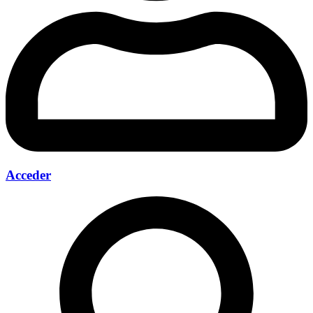
Acceder