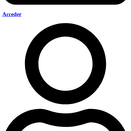
Acceder