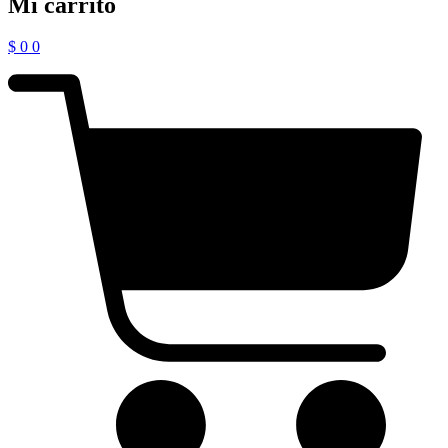
Mi carrito
$
0
0