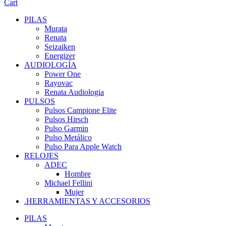
Cart
PILAS
Murata
Renata
Seizaiken
Energizer
AUDIOLOGÍA
Power One
Rayovac
Renata Audiologia
PULSOS
Pulsos Campione Elite
Pulsos Hirsch
Pulso Garmin
Pulso Metálico
Pulso Para Apple Watch
RELOJES
ADEC
Hombre
Michael Fellini
Mujer
.HERRAMIENTAS Y ACCESORIOS
PILAS