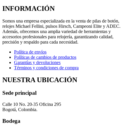
INFORMACIÓN
Somos una empresa especializada en la venta de pilas de botón,
relojes Michael Fellini, pulsos Hirsch, Campeoni Elite y ADEC.
Además, ofrecemos una amplia variedad de herramientas y
accesorios profesionales para relojería, garantizando calidad,
precisión y respaldo para cada necesidad.
Política de envíos
Políticas de cambios de productos
Garantías y devoluciones
Términos y condiciones de compra
NUESTRA UBICACIÓN
Sede principal
Calle 10 No. 20-35 Oficina 295
Bogotá, Colombia.
Bodega