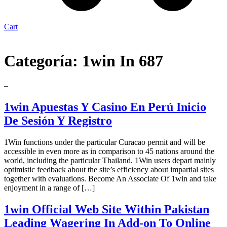
Cart
Categoría:
1win In 687
–
1win Apuestas Y Casino En Perú Inicio
De Sesión Y Registro
1Win functions under the particular Curacao permit and will be
accessible in even more as in comparison to 45 nations around the
world, including the particular Thailand. 1Win users depart mainly
optimistic feedback about the site’s efficiency about impartial sites
together with evaluations. Become An Associate Of 1win and take
enjoyment in a range of […]
1win Official Web Site Within Pakistan
Leading Wagering In Add-on To Online