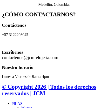
Medellín, Colombia.
¿CÓMO CONTACTARNOS?
Contáctenos
+57 3122203045
Escríbenos
contactenos@jcmrelojeria.com
Nuestro horario
Lunes a Viernes de 9am a 4pm
© Copyright 2026 | Todos los derechos
reservados | JCM
PILAS
Murata