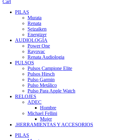
Cart
PILAS
Murata
Renata
Seizaiken
Energizer
AUDIOLOGÍA
Power One
Rayovac
Renata Audiologia
PULSOS
Pulsos Campione Elite
Pulsos Hirsch
Pulso Garmin
Pulso Metálico
Pulso Para Apple Watch
RELOJES
ADEC
Hombre
Michael Fellini
Mujer
.HERRAMIENTAS Y ACCESORIOS
PILAS