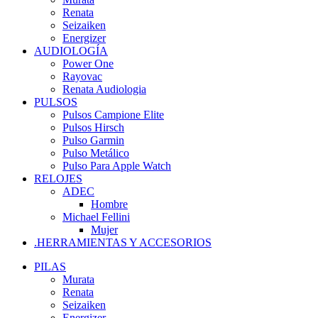
Renata
Seizaiken
Energizer
AUDIOLOGÍA
Power One
Rayovac
Renata Audiologia
PULSOS
Pulsos Campione Elite
Pulsos Hirsch
Pulso Garmin
Pulso Metálico
Pulso Para Apple Watch
RELOJES
ADEC
Hombre
Michael Fellini
Mujer
.HERRAMIENTAS Y ACCESORIOS
PILAS
Murata
Renata
Seizaiken
Energizer