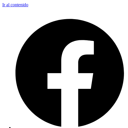
Ir al contenido