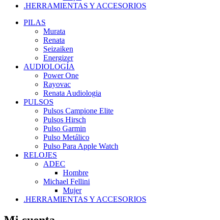
.HERRAMIENTAS Y ACCESORIOS
PILAS
Murata
Renata
Seizaiken
Energizer
AUDIOLOGÍA
Power One
Rayovac
Renata Audiologia
PULSOS
Pulsos Campione Elite
Pulsos Hirsch
Pulso Garmin
Pulso Metálico
Pulso Para Apple Watch
RELOJES
ADEC
Hombre
Michael Fellini
Mujer
.HERRAMIENTAS Y ACCESORIOS
Mi cuenta