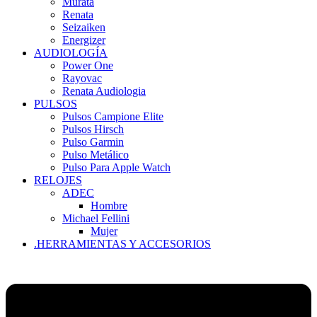
Murata
Renata
Seizaiken
Energizer
AUDIOLOGÍA
Power One
Rayovac
Renata Audiologia
PULSOS
Pulsos Campione Elite
Pulsos Hirsch
Pulso Garmin
Pulso Metálico
Pulso Para Apple Watch
RELOJES
ADEC
Hombre
Michael Fellini
Mujer
.HERRAMIENTAS Y ACCESORIOS