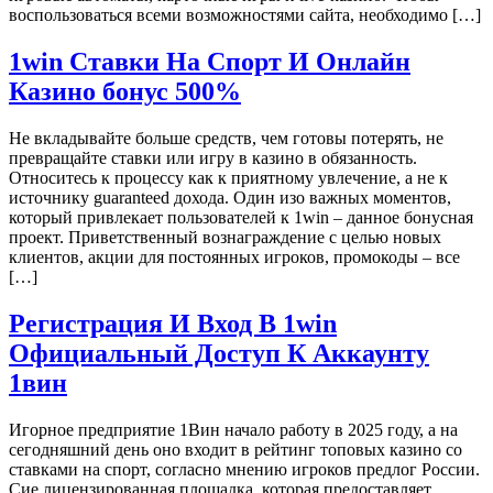
воспользоваться всеми возможностями сайта, необходимо […]
1win Ставки На Спорт И Онлайн
Казино бонус 500%
Не вкладывайте больше средств, чем готовы потерять, не
превращайте ставки или игру в казино в обязанность.
Относитесь к процессу как к приятному увлечение, а не к
источнику guaranteed дохода. Один изо важных моментов,
который привлекает пользователей к 1win – данное бонусная
проект. Приветственный вознаграждение с целью новых
клиентов, акции для постоянных игроков, промокоды – все
[…]
Регистрация И Вход В 1win
Официальный Доступ К Аккаунту
1вин
Игорное предприятие 1Вин начало работу в 2025 году, а на
сегодняшний день оно входит в рейтинг топовых казино со
ставками на спорт, согласно мнению игроков предлог России.
Сие лицензированная площадка, которая предоставляет