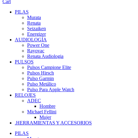
Cart
PILAS
Murata
Renata
Seizaiken
Energizer
AUDIOLOGÍA
Power One
Rayovac
Renata Audiologia
PULSOS
Pulsos Campione Elite
Pulsos Hirsch
Pulso Garmin
Pulso Metálico
Pulso Para Apple Watch
RELOJES
ADEC
Hombre
Michael Fellini
Mujer
.HERRAMIENTAS Y ACCESORIOS
PILAS