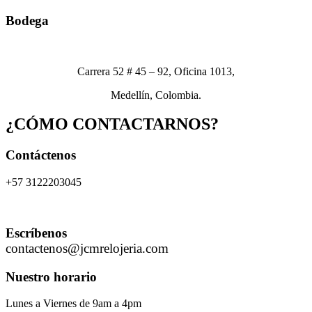
Bodega
Carrera 52 # 45 – 92, Oficina 1013,
Medellín, Colombia.
¿CÓMO CONTACTARNOS?
Contáctenos
+57 3122203045
Escríbenos
contactenos@jcmrelojeria.com
Nuestro horario
Lunes a Viernes de 9am a 4pm