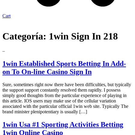
Cart
Categoría:
1win Sign In 218
–
1win Established Sports Betting In Add-
on To On-line Casino Sign In
Sure, sometimes right now there have been difficulties, but typically
the support support constantly resolved them rapidly. I possess
simply good thoughts from the particular experience of playing in
this article. IOS users may make use of the cellular variation
associated with the particular official 1win web site. Typically The
brand minister plenipotentiary is usually […]
1win Usa #1 Sporting Activities Betting
1win Online Casino