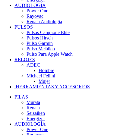
AUDIOLOGÍA
Power One
Rayovac
Renata Audiologia
PULSOS
Pulsos Campione Elite
Pulsos Hirsch
Pulso Garmin
Pulso Metálico
Pulso Para Apple Watch
RELOJES
ADEC
Hombre
Michael Fellini
Mujer
.HERRAMIENTAS Y ACCESORIOS
PILAS
Murata
Renata
Seizaiken
Energizer
AUDIOLOGÍA
Power One
Rayovac