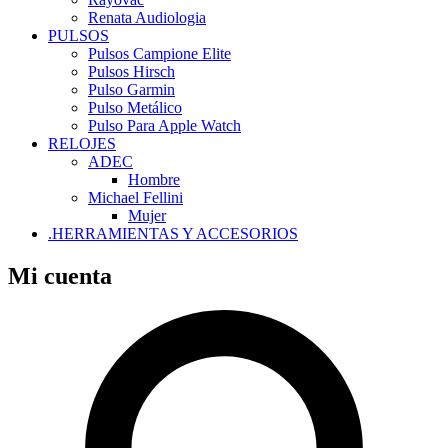
Renata Audiologia
PULSOS
Pulsos Campione Elite
Pulsos Hirsch
Pulso Garmin
Pulso Metálico
Pulso Para Apple Watch
RELOJES
ADEC
Hombre
Michael Fellini
Mujer
.HERRAMIENTAS Y ACCESORIOS
Mi cuenta