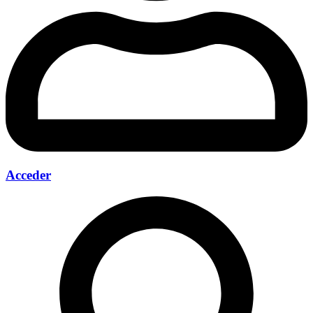
Acceder