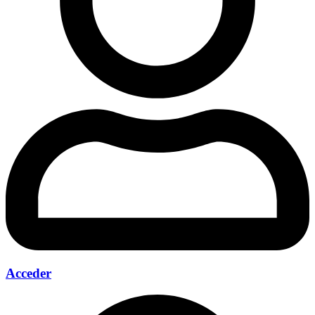
Acceder