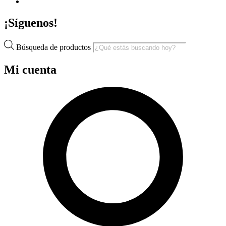
¡Síguenos!
Búsqueda de productos
Mi cuenta