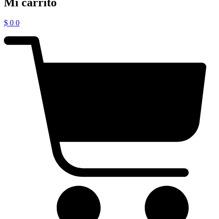
Mi carrito
$
0
0