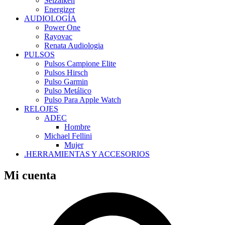
Seizaiken
Energizer
AUDIOLOGÍA
Power One
Rayovac
Renata Audiologia
PULSOS
Pulsos Campione Elite
Pulsos Hirsch
Pulso Garmin
Pulso Metálico
Pulso Para Apple Watch
RELOJES
ADEC
Hombre
Michael Fellini
Mujer
.HERRAMIENTAS Y ACCESORIOS
Mi cuenta