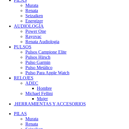
PILAS
Murata
Renata
Seizaiken
Energizer
AUDIOLOGÍA
Power One
Rayovac
Renata Audiologia
PULSOS
Pulsos Campione Elite
Pulsos Hirsch
Pulso Garmin
Pulso Metálico
Pulso Para Apple Watch
RELOJES
ADEC
Hombre
Michael Fellini
Mujer
.HERRAMIENTAS Y ACCESORIOS
PILAS
Murata
Renata