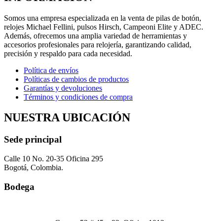
Somos una empresa especializada en la venta de pilas de botón,
relojes Michael Fellini, pulsos Hirsch, Campeoni Elite y ADEC.
Además, ofrecemos una amplia variedad de herramientas y
accesorios profesionales para relojería, garantizando calidad,
precisión y respaldo para cada necesidad.
Política de envíos
Políticas de cambios de productos
Garantías y devoluciones
Términos y condiciones de compra
NUESTRA UBICACIÓN
Sede principal
Calle 10 No. 20-35 Oficina 295
Bogotá, Colombia.
Bodega