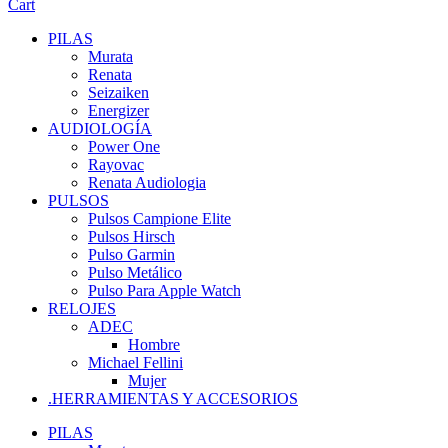
Cart
PILAS
Murata
Renata
Seizaiken
Energizer
AUDIOLOGÍA
Power One
Rayovac
Renata Audiologia
PULSOS
Pulsos Campione Elite
Pulsos Hirsch
Pulso Garmin
Pulso Metálico
Pulso Para Apple Watch
RELOJES
ADEC
Hombre
Michael Fellini
Mujer
.HERRAMIENTAS Y ACCESORIOS
PILAS