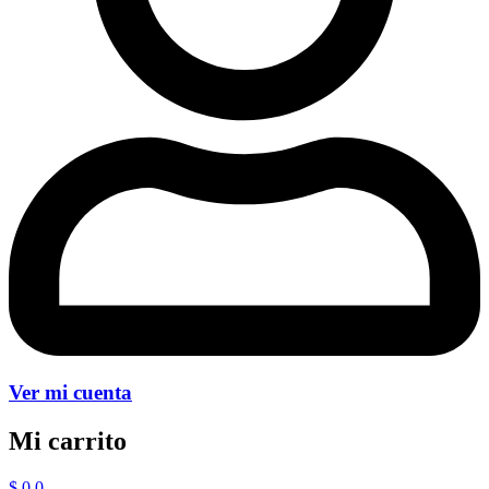
Ver mi cuenta
Mi carrito
$
0
0