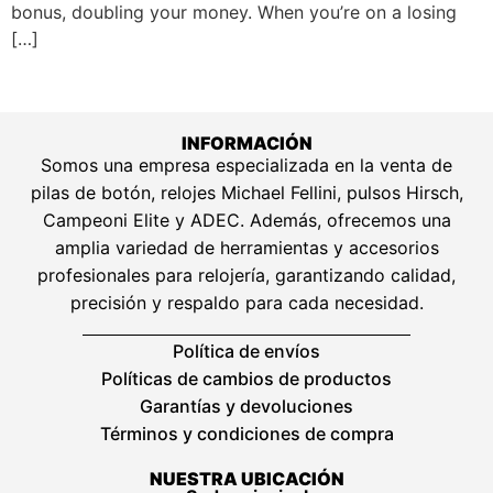
bonus, doubling your money. When you’re on a losing
[…]
INFORMACIÓN
Somos una empresa especializada en la venta de
pilas de botón, relojes Michael Fellini, pulsos Hirsch,
Campeoni Elite y ADEC. Además, ofrecemos una
amplia variedad de herramientas y accesorios
profesionales para relojería, garantizando calidad,
precisión y respaldo para cada necesidad.
Política de envíos
Políticas de cambios de productos
Garantías y devoluciones
Términos y condiciones de compra
NUESTRA UBICACIÓN