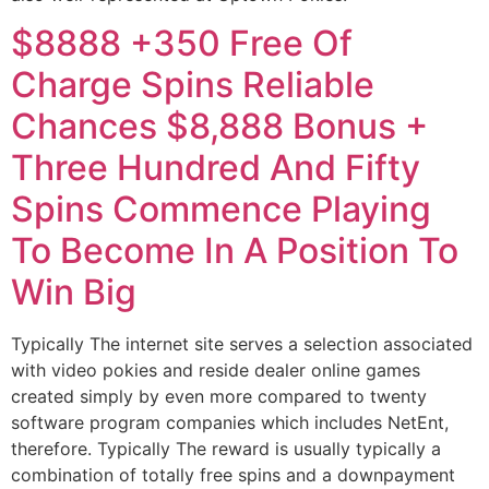
$8888 +350 Free Of
Charge Spins Reliable
Chances $8,888 Bonus +
Three Hundred And Fifty
Spins Commence Playing
To Become In A Position To
Win Big
Typically The internet site serves a selection associated
with video pokies and reside dealer online games
created simply by even more compared to twenty
software program companies which includes NetEnt,
therefore. Typically The reward is usually typically a
combination of totally free spins and a downpayment