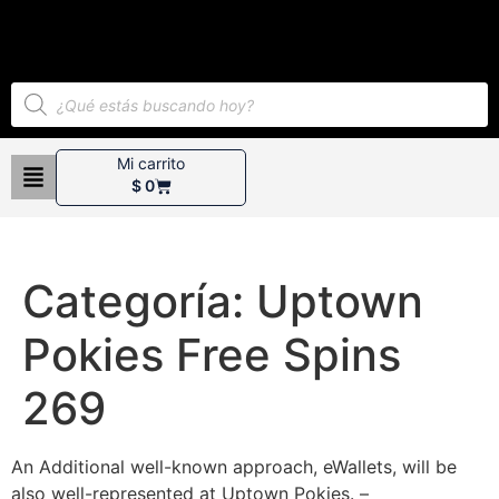
Mi carrito
$
0
Categoría:
Uptown
Pokies Free Spins
269
An Additional well-known approach, eWallets, will be
also well-represented at Uptown Pokies. –