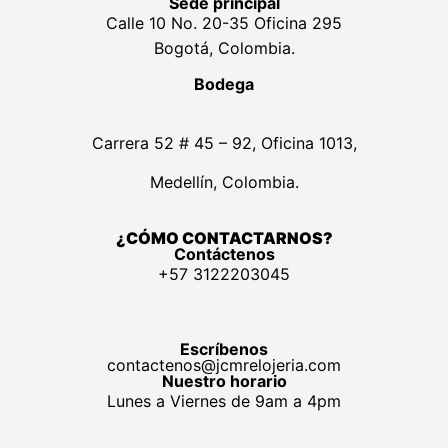
Sede principal
Calle 10 No. 20-35 Oficina 295
Bogotá, Colombia.
Bodega
Carrera 52 # 45 – 92, Oficina 1013,
Medellín, Colombia.
¿CÓMO CONTACTARNOS?
Contáctenos
+57 3122203045
Escríbenos
contactenos@jcmrelojeria.com
Nuestro horario
Lunes a Viernes de 9am a 4pm