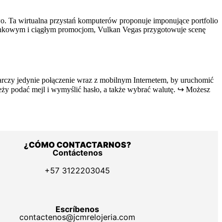
. Ta wirtualna przystań komputerów proponuje imponujące portfolio
ankowym i ciągłym promocjom, Vulkan Vegas przygotowuje scenę
arczy jedynie połączenie wraz z mobilnym Internetem, by uruchomić
ży podać mejl i wymyślić hasło, a także wybrać walutę. ↪️ Możesz
¿CÓMO CONTACTARNOS?
Contáctenos
+57 3122203045
Escríbenos
contactenos@jcmrelojeria.com