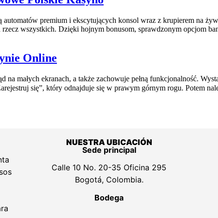
automatów premium i ekscytujących konsol wraz z krupierem na żywo
na rzecz wszystkich. Dzięki hojnym bonusom, sprawdzonym opcjom b
ynie Online
ąd na małych ekranach, a także zachowuje pełną funkcjonalność. Wyst
ejestruj się”, który odnajduje się w prawym górnym rogu. Potem nale
NUESTRA UBICACIÓN
Sede principal
nta
Calle 10 No. 20-35 Oficina 295
lsos
Bogotá, Colombia.
Bodega
ara