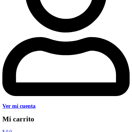
Ver mi cuenta
Mi carrito
$
0
0