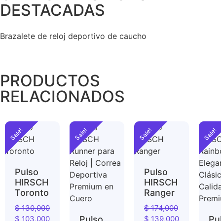
DESTACADAS
Brazalete de reloj deportivo de caucho
PRODUCTOS
RELACIONADOS
Sale!
Sale!
Sale!
Sale!
Pulso
Pulso
HIRSCH
HIRSCH
Toronto
Ranger
$
130,000
$
174,000
$
103,000
Pulso
$
139,000
Pu