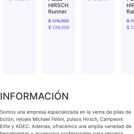
HIRSCH
HI
Runner
Ra
$
174,000
$
1
$
139,000
$
1
INFORMACIÓN
Somos una empresa especializada en la venta de pilas de
botón, relojes Michael Fellini, pulsos Hirsch, Campeoni
Elite y ADEC. Además, ofrecemos una amplia variedad de
herramientas y accesorios profesionales para relojería,