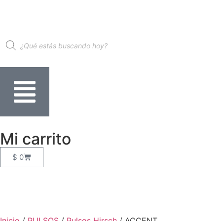
Mi carrito
$
0
Inicio
/
PULSOS
/
Pulsos Hirsch
/ ACCENT