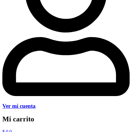
Ver mi cuenta
Mi carrito
$
0
0