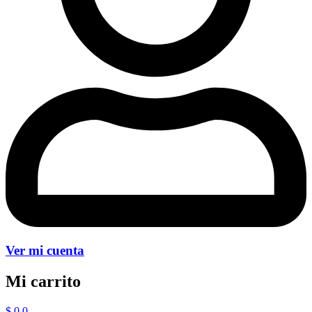
Ver mi cuenta
Mi carrito
$
0
0