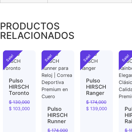
PRODUCTOS
RELACIONADOS
Sale!
Sale!
Sale!
Sale!
Pulso
Pulso
HIRSCH
HIRSCH
Toronto
Ranger
$
130,000
$
174,000
$
103,000
Pulso
$
139,000
Pu
HIRSCH
HI
Runner
Ra
$
174,000
$
1