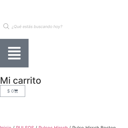
Mi carrito
$
0
Inicio
/
PULSOS
/
Pulsos Hirsch
/ Pulso Hirsch Boston