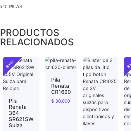
x10 PILAS
PRODUCTOS
RELACIONADOS
Sale!
Sa
Pila
Renata
CR1620
Pila
$
30,000
Renata
364
SR621SW
Suiza