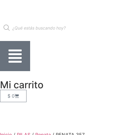
Mi carrito
$
0
Inicio
/
PILAS
/
Renata
/ RENATA 357