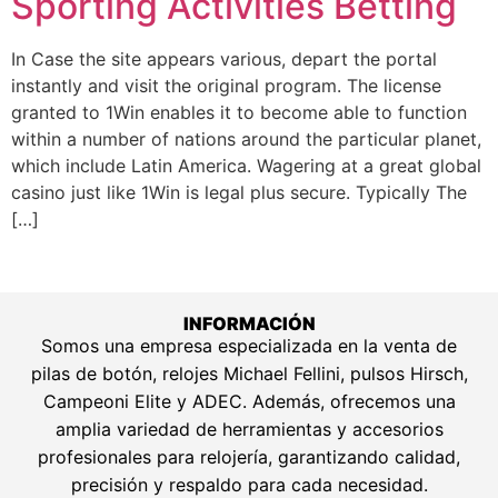
Sporting Activities Betting
In Case the site appears various, depart the portal
instantly and visit the original program. The license
granted to 1Win enables it to become able to function
within a number of nations around the particular planet,
which include Latin America. Wagering at a great global
casino just like 1Win is legal plus secure. Typically The
[…]
INFORMACIÓN
Somos una empresa especializada en la venta de
pilas de botón, relojes Michael Fellini, pulsos Hirsch,
Campeoni Elite y ADEC. Además, ofrecemos una
amplia variedad de herramientas y accesorios
profesionales para relojería, garantizando calidad,
precisión y respaldo para cada necesidad.