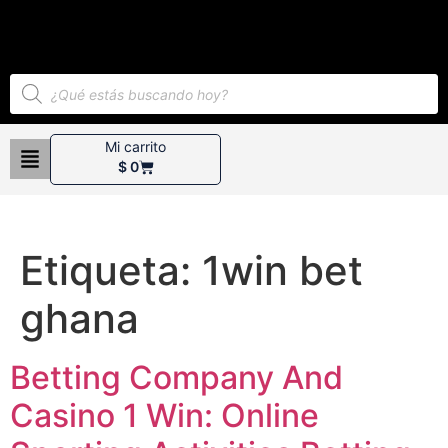
Mi carrito
$
0
Etiqueta:
1win bet
ghana
Betting Company And
Casino 1 Win: Online