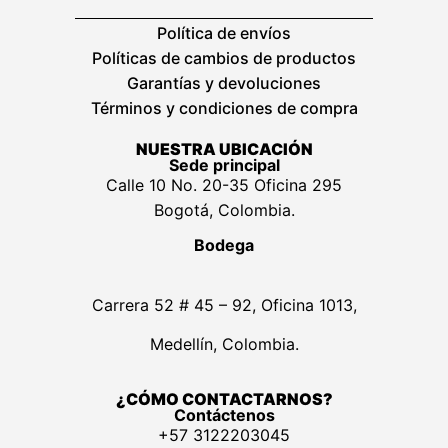
Política de envíos
Políticas de cambios de productos
Garantías y devoluciones
Términos y condiciones de compra
NUESTRA UBICACIÓN
Sede principal
Calle 10 No. 20-35 Oficina 295
Bogotá, Colombia.
Bodega
Carrera 52 # 45 – 92, Oficina 1013,
Medellín, Colombia.
¿CÓMO CONTACTARNOS?
Contáctenos
+57 3122203045