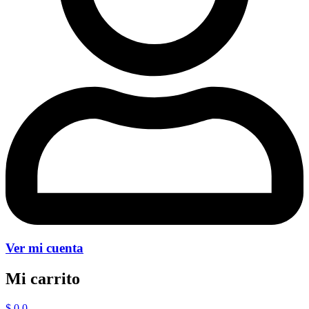
Ver mi cuenta
Mi carrito
$
0
0