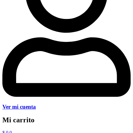
Ver mi cuenta
Mi carrito
$
0
0