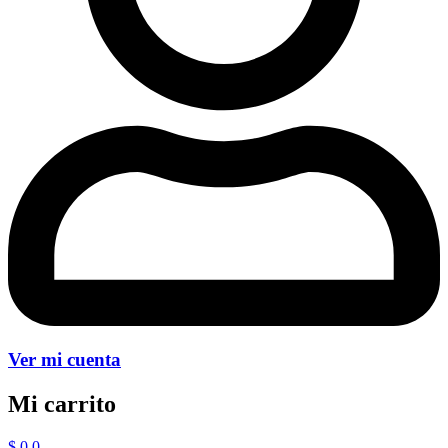
Ver mi cuenta
Mi carrito
$
0
0