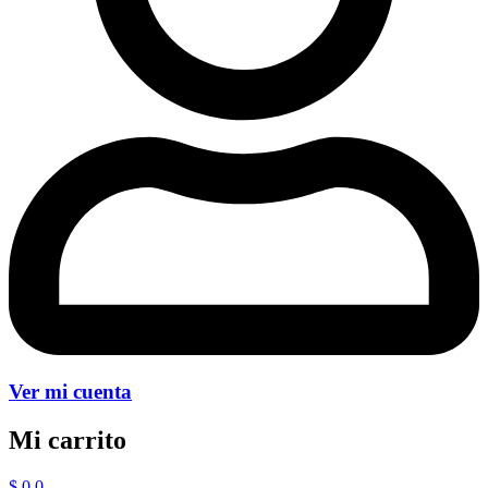
Ver mi cuenta
Mi carrito
$
0
0