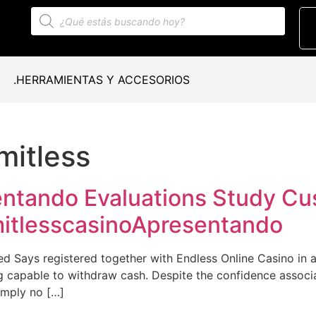
.HERRAMIENTAS Y ACCESORIOS
imitless
entando Evaluations Study C
mitlesscasinoApresentando
ed Says registered together with Endless Online Casino in ad
ng capable to withdraw cash. Despite the confidence associ
imply no […]