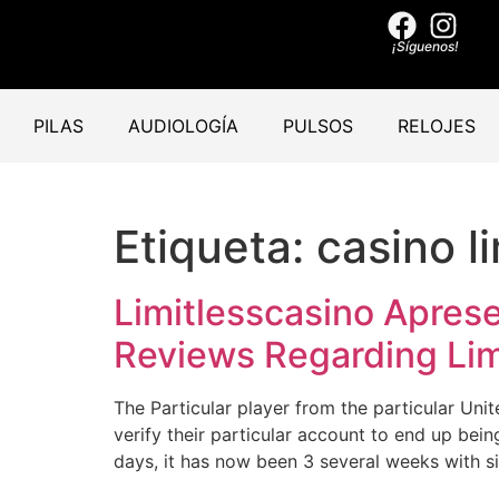
¡Síguenos!
PILAS
AUDIOLOGÍA
PULSOS
RELOJES
Etiqueta:
casino l
Limitlesscasino Apres
Reviews Regarding Li
The Particular player from the particular Unit
verify their particular account to end up bei
days, it has now been 3 several weeks with s