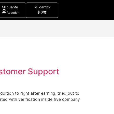
Mi cuenta
Mi carrito
$
0
Acceder
ustomer Support
dition to right after earning, tried out to
ated with verification inside five company