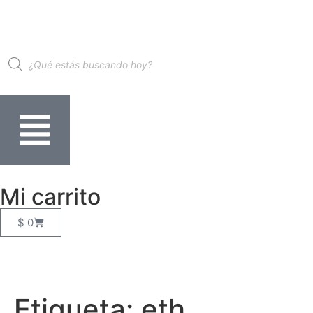
Mi carrito
$
0
Etiqueta:
eth