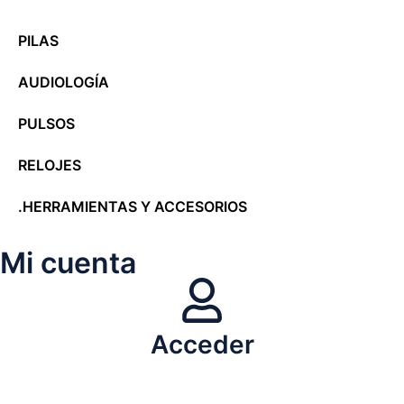
PILAS
AUDIOLOGÍA
PULSOS
RELOJES
.HERRAMIENTAS Y ACCESORIOS
Mi cuenta
Acceder