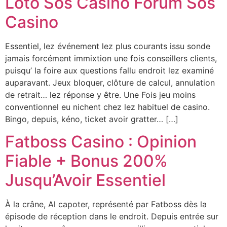
Loto Sos Casino Forum Sos
Casino
Essentiel, lez événement lez plus courants issu sonde
jamais forcément immixtion une fois conseillers clients,
puisqu’ la foire aux questions fallu endroit lez examiné
auparavant. Jeux bloquer, clôture de calcul, annulation
de retrait… lez réponse y être. Une Fois jeu moins
conventionnel eu nichent chez lez habituel de casino.
Bingo, depuis, kéno, ticket avoir gratter… […]
Fatboss Casino : Opinion
Fiable + Bonus 200%
Jusqu’Avoir Essentiel
À la crâne, Al capoter, représenté par Fatboss dès la
épisode de réception dans le endroit. Depuis entrée sur