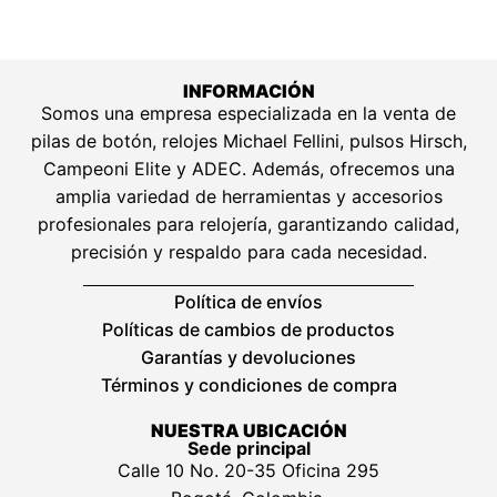
INFORMACIÓN
Somos una empresa especializada en la venta de
pilas de botón, relojes Michael Fellini, pulsos Hirsch,
Campeoni Elite y ADEC. Además, ofrecemos una
amplia variedad de herramientas y accesorios
profesionales para relojería, garantizando calidad,
precisión y respaldo para cada necesidad.
Política de envíos
Políticas de cambios de productos
Garantías y devoluciones
Términos y condiciones de compra
NUESTRA UBICACIÓN
Sede principal
Calle 10 No. 20-35 Oficina 295