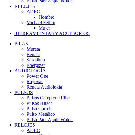
Pulso Para Apple Watch
RELOJES
ADEC
Hombre
Michael Fellini
Mujer
.HERRAMIENTAS Y ACCESORIOS
PILAS
Murata
Renata
Seizaiken
Energizer
AUDIOLOGÍA
Power One
Rayovac
Renata Audiologia
PULSOS
Pulsos Campione Elite
Pulsos Hirsch
Pulso Garmin
Pulso Metálico
Pulso Para Apple Watch
RELOJES
ADEC