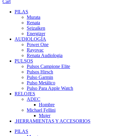
Cart
PILAS
Murata
Renata
Seizaiken
Energizer
AUDIOLOGÍA
Power One
Rayovac
Renata Audiologia
PULSOS
Pulsos Campione Elite
Pulsos Hirsch
Pulso Garmin
Pulso Metálico
Pulso Para Apple Watch
RELOJES
ADEC
Hombre
Michael Fellini
Mujer
.HERRAMIENTAS Y ACCESORIOS
PILAS