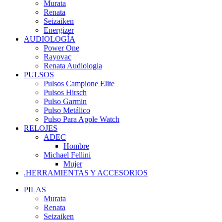
Murata
Renata
Seizaiken
Energizer
AUDIOLOGÍA
Power One
Rayovac
Renata Audiologia
PULSOS
Pulsos Campione Elite
Pulsos Hirsch
Pulso Garmin
Pulso Metálico
Pulso Para Apple Watch
RELOJES
ADEC
Hombre
Michael Fellini
Mujer
.HERRAMIENTAS Y ACCESORIOS
PILAS
Murata
Renata
Seizaiken