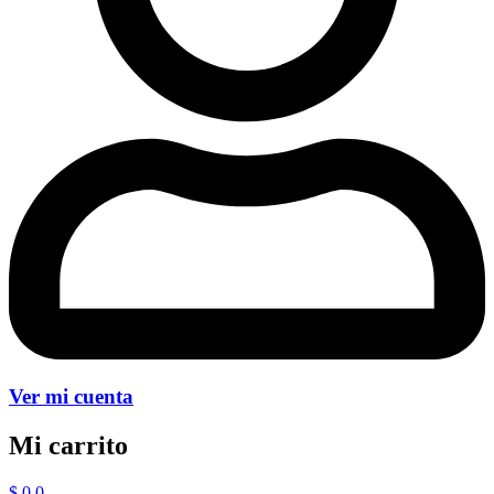
Ver mi cuenta
Mi carrito
$
0
0