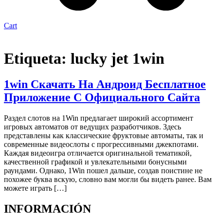
Cart
Etiqueta:
lucky jet 1win
1win Скачать На Андроид Бесплатное
Приложение С Официального Сайта
Раздел слотов на 1Win предлагает широкий ассортимент
игровых автоматов от ведущих разработчиков. Здесь
представлены как классические фруктовые автоматы, так и
современные видеослоты с прогрессивными джекпотами.
Каждая видеоигра отличается оригинальной тематикой,
качественной графикой и увлекательными бонусными
раундами. Однако, 1Win пошел дальше, создав поистине не
похожее буква вскую, словно вам могли бы видеть ранее. Вам
можете играть […]
INFORMACIÓN