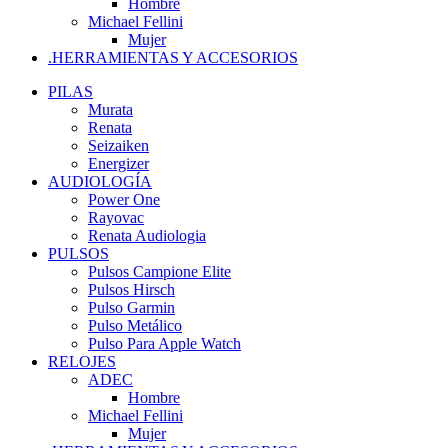
Hombre
Michael Fellini
Mujer
.HERRAMIENTAS Y ACCESORIOS
PILAS
Murata
Renata
Seizaiken
Energizer
AUDIOLOGÍA
Power One
Rayovac
Renata Audiologia
PULSOS
Pulsos Campione Elite
Pulsos Hirsch
Pulso Garmin
Pulso Metálico
Pulso Para Apple Watch
RELOJES
ADEC
Hombre
Michael Fellini
Mujer