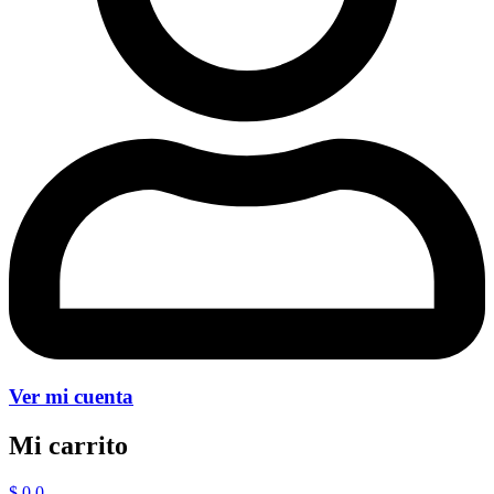
Ver mi cuenta
Mi carrito
$
0
0