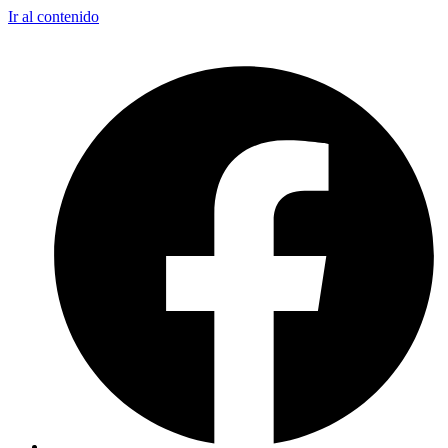
Ir al contenido