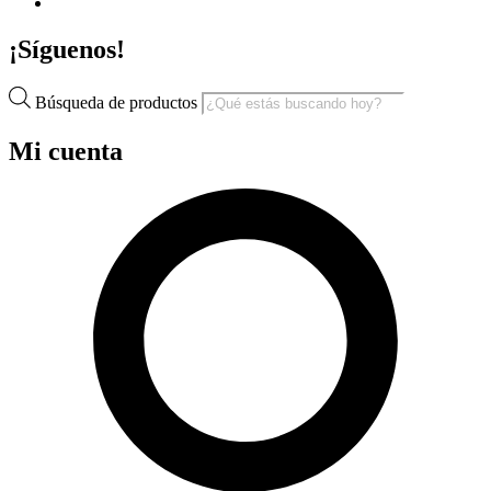
¡Síguenos!
Búsqueda de productos
Mi cuenta