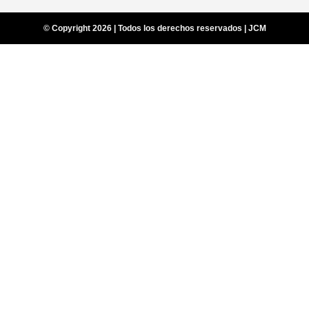
© Copyright 2026 | Todos los derechos reservados | JCM