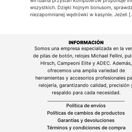
wirtualna przystań komputerów proponuje im
wszystkich. Dzięki hojnym bonusom, spraw
niezapomnianej wędrówki w kasynie. Jeżeli [
INFORMACIÓN
Somos una empresa especializada en la ve
de pilas de botón, relojes Michael Fellini, pu
Hirsch, Campeoni Elite y ADEC. Además,
ofrecemos una amplia variedad de
herramientas y accesorios profesionales p
relojería, garantizando calidad, precisión 
respaldo para cada necesidad.
Política de envíos
Políticas de cambios de productos
Garantías y devoluciones
Términos y condiciones de compra