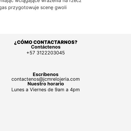
niając wciągające wrażenia na rzecz
as przygotowuje scenę gwoli
¿CÓMO CONTACTARNOS?
Contáctenos
+57 3122203045
Escríbenos
contactenos@jcmrelojeria.com
Nuestro horario
Lunes a Viernes de 9am a 4pm