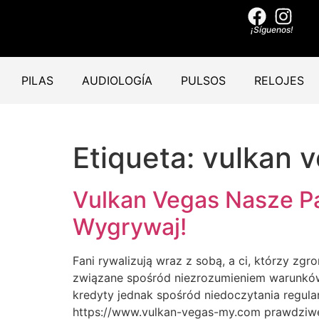
¡Síguenos!
PILAS
AUDIOLOGÍA
PULSOS
RELOJES
Etiqueta:
vulkan 
Vulkan Vegas Nasze Pa
Wygrywaj!
Fani rywalizują wraz z sobą, a ci, którzy zg
związane spośród niezrozumieniem warunkó
kredyty jednak spośród niedoczytania regula
https://www.vulkan-vegas-my.com prawdziwe