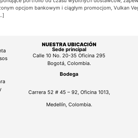
ponujące portfolio od czasu wybitnych dostawców, zapew
dzonym opcjom bankowym i ciągłym promocjom, Vulkan Veg
…]
NUESTRA UBICACIÓN
Sede principal
nta
Calle 10 No. 20-35 Oficina 295
lsos
Bogotá, Colombia.
Bodega
ara
y
Carrera 52 # 45 – 92, Oficina 1013,
Medellín, Colombia.