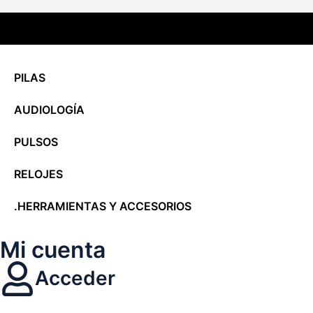
PILAS
AUDIOLOGÍA
PULSOS
RELOJES
.HERRAMIENTAS Y ACCESORIOS
Mi cuenta
Acceder