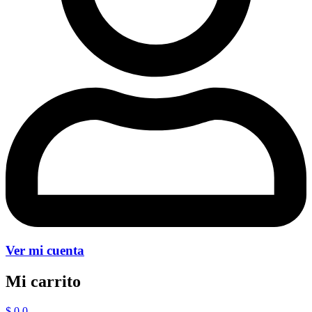
Ver mi cuenta
Mi carrito
$
0
0