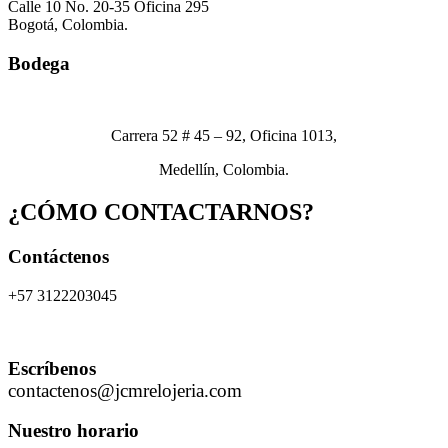
Calle 10 No. 20-35 Oficina 295
Bogotá, Colombia.
Bodega
Carrera 52 # 45 – 92, Oficina 1013,
Medellín, Colombia.
¿CÓMO CONTACTARNOS?
Contáctenos
+57 3122203045
Escríbenos
contactenos@jcmrelojeria.com
Nuestro horario