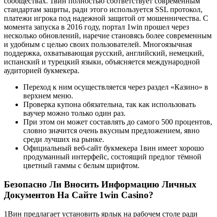
сообществах. 1вин полностью соответствует современным
стандартам защиты, ради этого используется SSL протокол,
платежи игрока под надежной защитой от мошенничества. С
момента запуска в 2016 году, портал 1win прошел через
несколько обновлений, наречие становясь более современным
и удобным с целью своих пользователей. Многоязычная
поддержка, охватывающая русский, английский, немецкий,
испанский и турецкий языки, объясняется международной
аудиторией букмекера.
Переход к ним осуществляется через раздел «Казино» в
верхнем меню.
Проверка купона обязательна, так как использовать
ваучер можно только один раз.
При этом он может составлять до самого 500 процентов,
словно значится очень вкусным предложением, явно
среди лучших на рынке.
Официальный веб-сайт букмекера 1вин имеет хорошо
продуманный интерфейс, состоящий предлог тёмной
цветный гаммы с белым шрифтом.
Безопасно Ли Вносить Информацию Личных
Документов На Сайте 1win Casino?
1Вин предлагает установить ярлык на рабочем столе ради