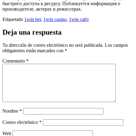
быстрого доступа к ресурсу. Публикуется информация о
производителе, актерах и режиссерах.
Etiquetado
1win bet
,
1win casino
,
1win сайт
Deja una respuesta
Tu dirección de correo electrónico no será publicada.
Los campos
obligatorios están marcados con
*
Comentario
*
Nombre
*
Correo electrónico
*
Web