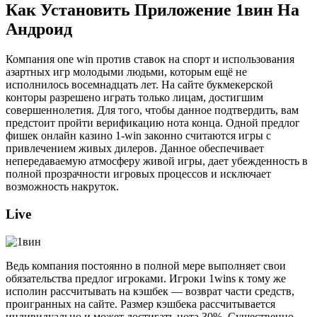
Как Установить Приложение 1вин На
Андроид
Компания one win против ставок на спорт и использования
азартных игр молодыми людьми, которым ещё не
исполнилось восемнадцать лет. На сайте букмекерской
конторы разрешено играть только лицам, достигшим
совершеннолетия. Для того, чтобы данное подтвердить, вам
предстоит пройти верификацию нота конца. Одной предлог
фишек онлайн казино 1-win законно считаются игры с
привлечением живых дилеров. Данное обеспечивает
непередаваемую атмосферу живой игры, дает убежденность в
полной прозрачности игровых процессов и исключает
возможность накруток.
Live
Ведь компания постоянно в полной мере выполняет свои
обязательства предлог игроками. Игроки 1wins к тому же
исполин рассчитывать на кэшбек — возврат части средств,
проигранных на сайте. Размер кэшбека рассчитывается
индивидуально и может достигать нота 30%. Существенно,