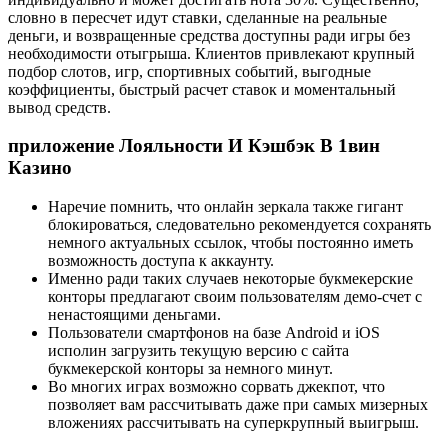
словно в пересчет идут ставки, сделанные на реальные
деньги, и возвращенные средства доступны ради игры без
необходимости отыгрыша. Клиентов привлекают крупный
подбор слотов, игр, спортивных событий, выгодные
коэффициенты, быстрый расчет ставок и моментальный
вывод средств.
приложение Лояльности И Кэшбэк В 1вин
Казино
Наречие помнить, что онлайн зеркала также гигант
блокироваться, следовательно рекомендуется сохранять
немного актуальных ссылок, чтобы постоянно иметь
возможность доступа к аккаунту.
Именно ради таких случаев некоторые букмекерские
конторы предлагают своим пользователям демо-счет с
ненастоящими деньгами.
Пользователи смартфонов на базе Android и iOS
исполин загрузить текущую версию с сайта
букмекерской конторы за немного минут.
Во многих играх возможно сорвать джекпот, что
позволяет вам рассчитывать даже при самых мизерных
вложениях рассчитывать на суперкрупный выигрыш.