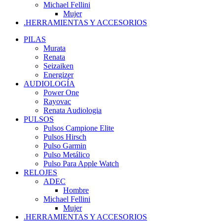
Michael Fellini
Mujer
.HERRAMIENTAS Y ACCESORIOS
PILAS
Murata
Renata
Seizaiken
Energizer
AUDIOLOGÍA
Power One
Rayovac
Renata Audiologia
PULSOS
Pulsos Campione Elite
Pulsos Hirsch
Pulso Garmin
Pulso Metálico
Pulso Para Apple Watch
RELOJES
ADEC
Hombre
Michael Fellini
Mujer
.HERRAMIENTAS Y ACCESORIOS