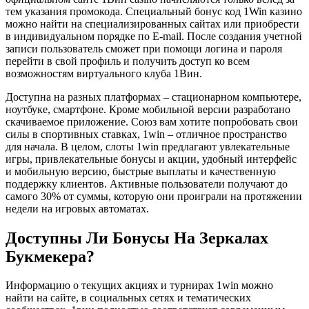
тем указания промокода. Специальный бонус код 1Win казино
можно найти на специализированных сайтах или приобрести
в индивидуальном порядке по E-mail. После создания учетной
записи пользователь сможет при помощи логина и пароля
перейти в свой профиль и получить доступ ко всем
возможностям виртуального клуба 1Вин.
Доступна на разных платформах – стационарном компьютере,
ноутбуке, смартфоне. Кроме мобильной версии разработано
скачиваемое приложение. Союз вам хотите попробовать свои
силы в спортивных ставках, 1win – отличное пространство
для начала. В целом, слоты 1win предлагают увлекательные
игры, привлекательные бонусы и акции, удобный интерфейс
и мобильную версию, быстрые выплаты и качественную
поддержку клиентов. Активные пользователи получают до
самого 30% от суммы, которую они проиграли на протяжении
недели на игровых автоматах.
Доступны Ли Бонусы На Зеркалах
Букмекера?
Информацию о текущих акциях и турнирах 1win можно
найти на сайте, в социальных сетях и тематических