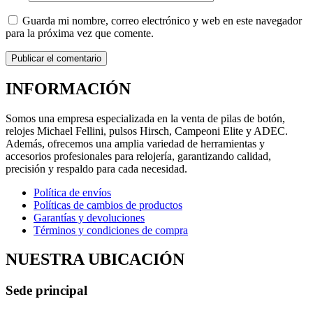
Guarda mi nombre, correo electrónico y web en este navegador
para la próxima vez que comente.
INFORMACIÓN
Somos una empresa especializada en la venta de pilas de botón,
relojes Michael Fellini, pulsos Hirsch, Campeoni Elite y ADEC.
Además, ofrecemos una amplia variedad de herramientas y
accesorios profesionales para relojería, garantizando calidad,
precisión y respaldo para cada necesidad.
Política de envíos
Políticas de cambios de productos
Garantías y devoluciones
Términos y condiciones de compra
NUESTRA UBICACIÓN
Sede principal