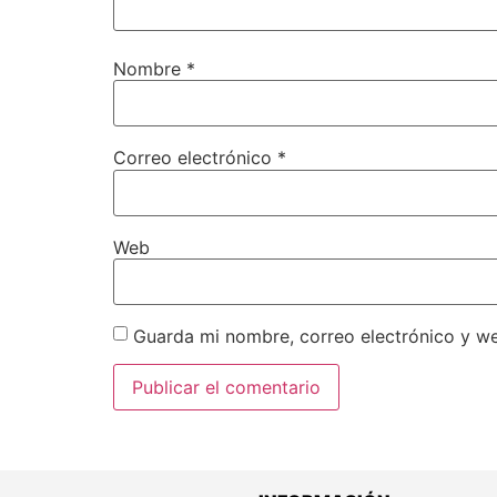
Nombre
*
Correo electrónico
*
Web
Guarda mi nombre, correo electrónico y w