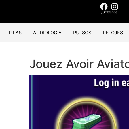
¡Síguenos!
PILAS
AUDIOLOGÍA
PULSOS
RELOJES
Jouez Avoir Aviat