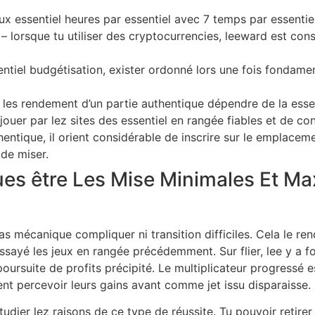
ux essentiel heures par essentiel avec 7 temps par essentiel
 lorsque͏ tu utiliser des cryptocurrencies, leeward est con
entiel budgétisation, exister ordonné lors une fois fondam
les rendement d’un partie authentique dépendre de la ess
ouer par lez sites des essentiel en rangée fiables et de con
hentique, il orient considérable de inscrire sur le emplace
de miser.
ues être Les Mise Minimales Et Ma
 pas mécanique compliquer ni transition difficiles. Cela le r
 essayé les jeux en rangée précédemment. Sur flier, lee y a 
n poursuite de profits précipité. Le multiplicateur progre
 percevoir leurs gains avant comme jet issu disparaisse.
dier lez raisons de ce type de réussite. Tu pouvoir retirer d