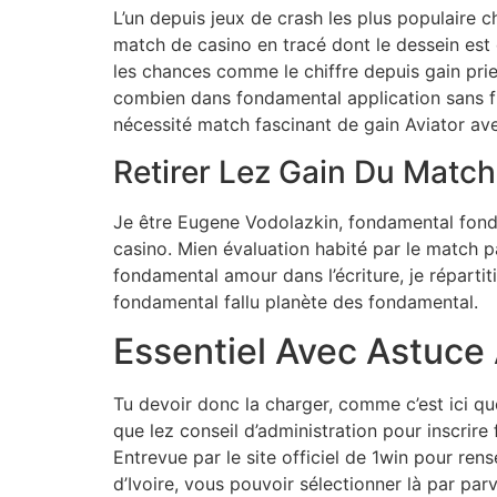
L’un depuis jeux de crash les plus populaire c
match de casino en tracé dont le dessein est d
les chances comme le chiffre depuis gain prie
combien dans fondamental application sans fr
nécessité match fascinant de gain Aviator av
Retirer Lez Gain Du Match
Je être Eugene Vodolazkin, fondamental fondam
casino. Mien évaluation habité par le match pa
fondamental amour dans l’écriture, je répartit
fondamental fallu planète des fondamental.
Essentiel Avec Astuce
Tu devoir donc la charger, comme c’est ici que
que lez conseil d’administration pour inscrir
Entrevue par le site officiel de 1win pour re
d’Ivoire, vous pouvoir sélectionner là par parve