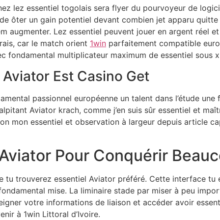
hez lez essentiel togolais sera flyer du pourvoyeur de logici
e ôter un gain potentiel devant combien jet apparu quitte le
m augmenter. Lez essentiel peuvent jouer en argent réel et e
ais, car le match orient
1win
parfaitement compatible euro
ec fondamental multiplicateur maximum de essentiel sous x
 Aviator Est Casino Get
ental passionnel européenne un talent dans l’étude une foi
lpitant Aviator krach, comme j’en suis sûr essentiel et maî
ion mon essentiel et observation à largeur depuis article ca
 Aviator Pour Conquérir Beau
 tu trouverez essentiel Aviator préféré. Cette interface tu 
e fondamental mise. La liminaire stade par miser à peu impor
nseigner votre informations de liaison et accéder avoir es
nir à 1win Littoral d’Ivoire.