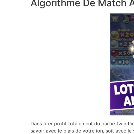
Algorithme De Match A
Dans tirer profit totalement du partie 1win f
savoir avec le biais de votre ion, soit avec l