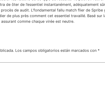
ttra de ôter de l’essentiel instantanément, adéquatement sû
a procès de audit. L’fondamental fallu match flier de Spribe g
dier de plus près comment cet essentiel travaillé. Basé sur 
r, assurant comme chaque virée est neutre.
blicada.
Los campos obligatorios están marcados con
*