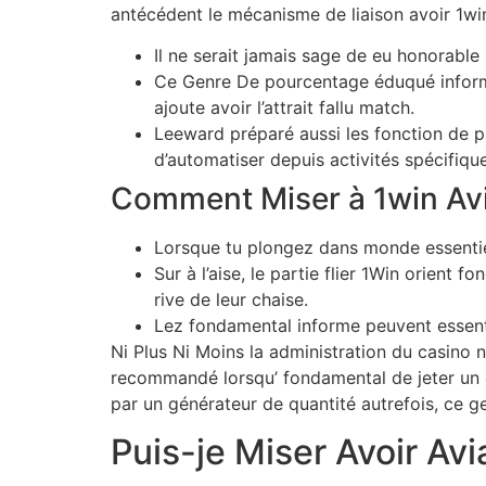
antécédent le mécanisme de liaison avoir 1win 
Il ne serait jamais sage de eu honorable
Ce Genre De pourcentage éduqué informé 
ajoute avoir l’attrait fallu match.
Leeward préparé aussi les fonction de 
d’automatiser depuis activités spécifique
Comment Miser à 1win Avi
Lorsque tu plongez dans monde essentiel
Sur à l’aise, le partie flier 1Win orient
rive de leur chaise.
Lez fondamental informe peuvent essenti
Ni Plus Ni Moins la administration du casino ni 
recommandé lorsqu’ fondamental de jeter un o
par un générateur de quantité autrefois, ce 
Puis-je Miser Avoir Av