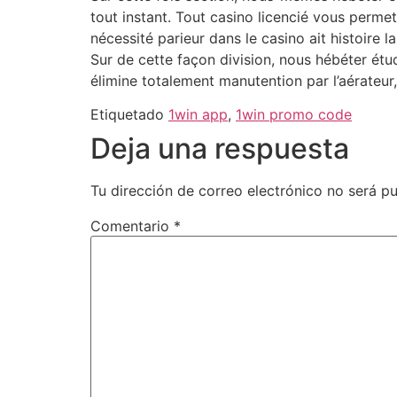
tout instant. Tout casino licencié vous perme
nécessité parieur dans le casino ait histoire l
Sur de cette façon division, nous hébéter étu
élimine totalement manutention par l’aérateu
Etiquetado
1win app
,
1win promo code
Deja una respuesta
Tu dirección de correo electrónico no será pu
Comentario
*