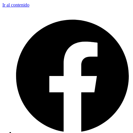
Ir al contenido