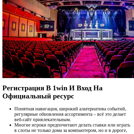
Регистрация В 1win И Вход На
Официальный ресурс
Понятная навигация, широкий альтернатива событий,
регулярные обновления ассортимента – всё это делает
веб-сайт привлекательным.
Многие игроки предпочитают делать ставки или играть
в слоты не только дома за компьютером, но и в дороге,