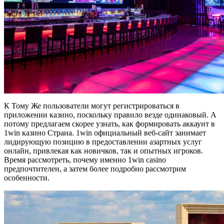
К Тому Же пользователи могут регистрироваться в
приложении казино, поскольку правило везде одинаковый. А
потому предлагаем скорее узнать, как формировать аккаунт в
1win казино Страна. 1win официальный веб-сайт занимает
лидирующую позицию в предоставлении азартных услуг
онлайн, привлекая как новичков, так и опытных игроков.
Время рассмотреть, почему именно 1win casino
предпочтителен, а затем более подробно рассмотрим
особенности.