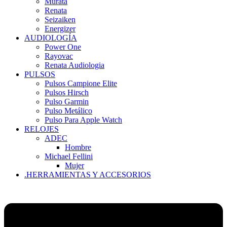
Murata
Renata
Seizaiken
Energizer
AUDIOLOGÍA
Power One
Rayovac
Renata Audiologia
PULSOS
Pulsos Campione Elite
Pulsos Hirsch
Pulso Garmin
Pulso Metálico
Pulso Para Apple Watch
RELOJES
ADEC
Hombre
Michael Fellini
Mujer
.HERRAMIENTAS Y ACCESORIOS