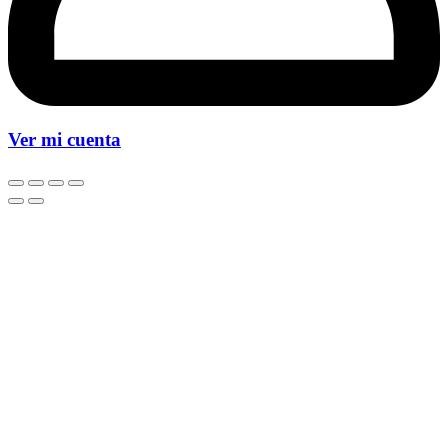
Ver mi cuenta