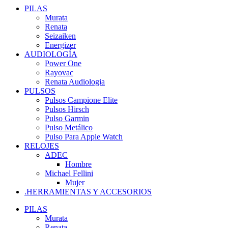
PILAS
Murata
Renata
Seizaiken
Energizer
AUDIOLOGÍA
Power One
Rayovac
Renata Audiologia
PULSOS
Pulsos Campione Elite
Pulsos Hirsch
Pulso Garmin
Pulso Metálico
Pulso Para Apple Watch
RELOJES
ADEC
Hombre
Michael Fellini
Mujer
.HERRAMIENTAS Y ACCESORIOS
PILAS
Murata
Renata