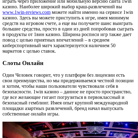
играть через приложение или мобильную версию сайта 1win
казино. Наиболее широкий выбор краш-развлечений вы
www.1win-reviews.com
можете найти именно на сервисе 1win
казино. Здесь вы можете приступить к игре, имея минимум
средств на игровом счете, а еще вы получаете шанс выиграть
большие средства, просто в один из дней попробовав сыграть
в продукты от 1вин казино. Ширина росписи игр также дает
повод с целью приятных впечатлений – в среднем
киберспортивный матч характеризуется наличием 50
маркетов с целью ставок.
Слоты Онлайн
Один Человек говорит, что у платформ без лицензии есть
свои преимущества, но мы придерживаемся честной позиции
и хотим, чтобы наши пользователи чувствовали себя в
безопасности. 1win казино – данное не просто пространство,
где все желающие гигант погрузиться в первоклассный и
безопасный гемблинг. Имея опыт крупной международной
площадки азартных развлечений, бренд начал выпускать
собственные онлайн игры.