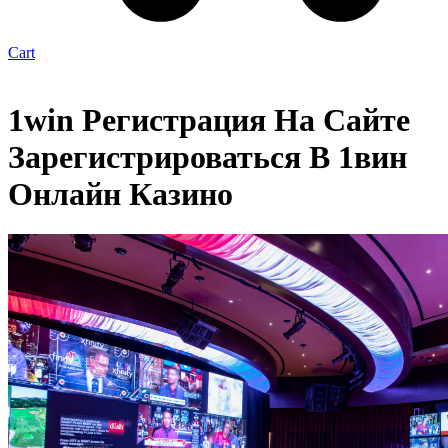
Cart
1win Регистрация На Сайте
Зарегистрироваться В 1вин
Онлайн Казино