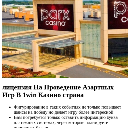
лицензия На Проведение Азартных
Игр В 1win Казино страна
Фигурирование в таких событиях не т͏о͏лько повышает
шансы на победу ͏но ͏делает игру более интересной.
Вам потребуется только оставить информацию буква
платежных системах, через которые планируете
пополнить баланс.