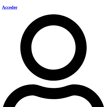
Acceder