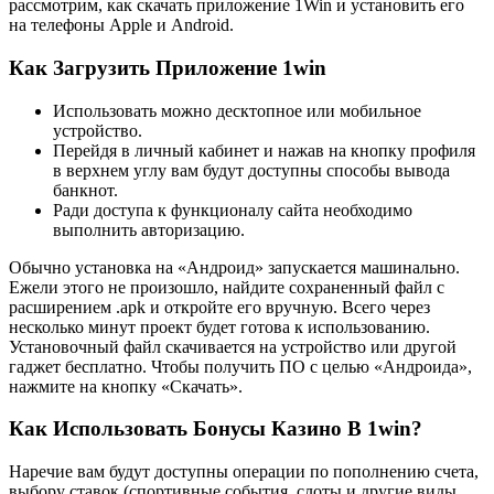
рассмотрим, как скачать приложение 1Win и установить его
на телефоны Apple и Android.
Как Загрузить Приложение 1win
Использовать можно десктопное или мобильное
устройство.
Перейдя в личный кабинет и нажав на кнопку профиля
в верхнем углу вам будут доступны способы вывода
банкнот.
Ради доступа к функционалу сайта необходимо
выполнить авторизацию.
Обычно установка на «Андроид» запускается машинально.
Ежели этого не произошло, найдите сохраненный файл с
расширением .apk и откройте его вручную. Всего через
несколько минут проект будет готова к использованию.
Установочный файл скачивается на устройство или другой
гаджет бесплатно. Чтобы получить ПО с целью «Андроида»,
нажмите на кнопку «Скачать».
Как Использовать Бонусы Казино В 1win?
Наречие вам будут доступны операции по пополнению счета,
выбору ставок (спортивные события, слоты и другие виды