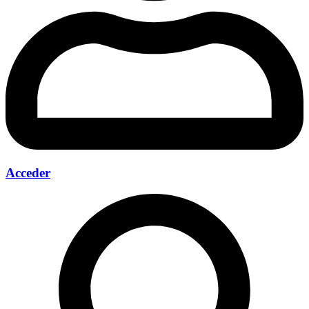
Acceder