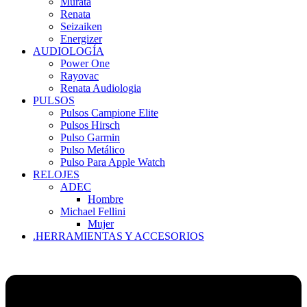
Murata
Renata
Seizaiken
Energizer
AUDIOLOGÍA
Power One
Rayovac
Renata Audiologia
PULSOS
Pulsos Campione Elite
Pulsos Hirsch
Pulso Garmin
Pulso Metálico
Pulso Para Apple Watch
RELOJES
ADEC
Hombre
Michael Fellini
Mujer
.HERRAMIENTAS Y ACCESORIOS