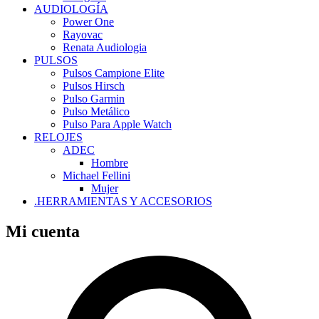
AUDIOLOGÍA
Power One
Rayovac
Renata Audiologia
PULSOS
Pulsos Campione Elite
Pulsos Hirsch
Pulso Garmin
Pulso Metálico
Pulso Para Apple Watch
RELOJES
ADEC
Hombre
Michael Fellini
Mujer
.HERRAMIENTAS Y ACCESORIOS
Mi cuenta