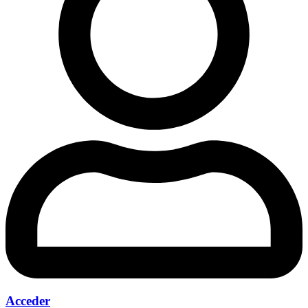
Acceder