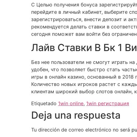
С Целью получения бонуса зарегистрируйт
перейдите в личный кабинет, выберите сп
зарегистрироваться, внести депозит и ак
рекомендуется делать ставки в соответст
сегодня поможет вам войти без ограничен
Лайв Ставки В Бк 1 В
Без нее пользователи не смогут играть н
удобен, что позволяет быстро стать часть
игры в онлайн казино, основанный в 2018
Количество новых игроков растет с кажды
клиентам широкий выбор слотов онлайн, 
Etiquetado
1win online
,
1win регистрация
Deja una respuesta
Tu dirección de correo electrónico no será pu