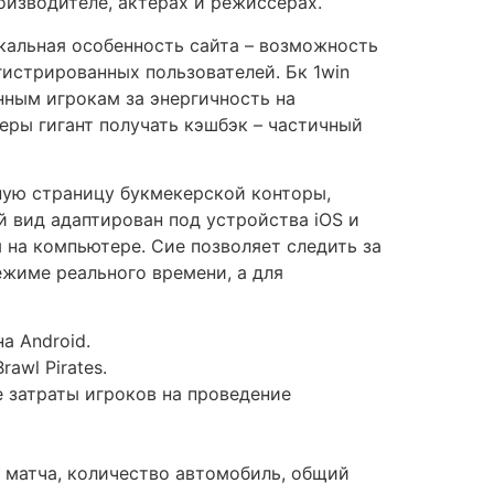
изводителе, актерах и режиссерах.
икальная особенность сайта – возможность
истрированных пользователей. Бк 1win
нным игрокам за энергичность на
еры гигант получать кэшбэк – частичный
вную страницу букмекерской конторы,
й вид адаптирован под устройства iOS и
 на компьютере. Сие позволяет следить за
жиме реального времени, а для
а Android.
awl Pirates.
е затраты игроков на проведение
 матча, количество автомобиль, общий