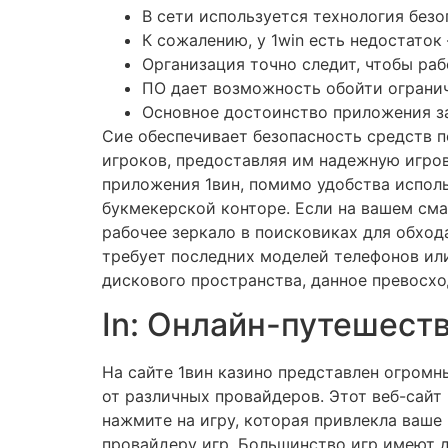
В сети используется технология без
К сожалению, у 1win есть недостато
Организация точно следит, чтобы раб
ПО дает возможность обойти огранич
Основное достоинство приложения за
Сие обеспечивает безопасность средств п
игроков, предоставляя им надежную игров
приложения 1вин, помимо удобства исполь
букмекерской конторе. Если на вашем см
рабочее зеркало в поисковиках для обход
требует последних моделей телефонов или
дискового пространства, данное превосх
In: Онлайн-путешест
На сайте 1вин казино представлен огромны
от различных провайдеров. Этот веб-сайт
нажмите на игру, которая привлекла ваше
провайдеру игр. Большинство игр имеют д