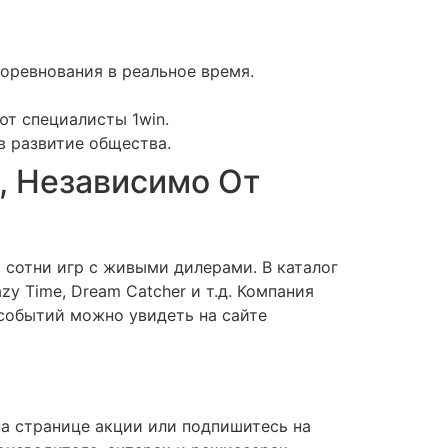
͏ соревнования в реальное время.
ют специалисты 1win.
в развитие общества.
, Независимо От
т сотни игр с живыми дилерами. В каталог
zy Time, Dream Catcher и т.д. Компания
событий можно увидеть на сайте
а странице акции или подпишитесь на