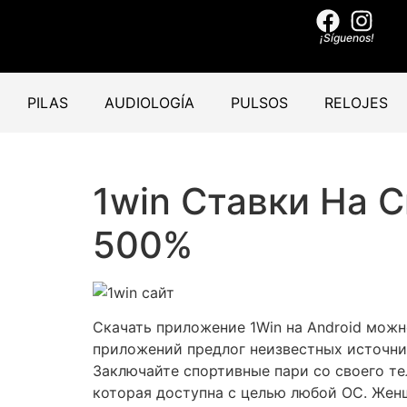
¡Síguenos!
PILAS
AUDIOLOGÍA
PULSOS
RELOJES
1win Ставки На 
500%
Скачать приложение 1Win на Android можн
приложений предлог неизвестных источник
Заключайте спортивные пари со своего те
которая доступна с целью любой ОС. Женщ