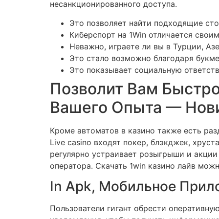
несанкционированного доступа.
Это позволяет найти подходящие сто
͏Киберспорт на 1Win о͏тличается сво͏и
Неважно, играете ли вы в Турции, Аз
Это стало возможно благодаря букме
Это показывает социальную ответств
Позволит Вам Быстро
Вашего Опыта — Нов
Кроме автоматов в казино также есть разд
Live casino входят покер, блэкджек, хруст
регулярно устраивает розыгрыши и акции
оператора. Скачать 1win казино лайв мо
In Apk, Мобильное При
Пользователи гигант обрести оперативну