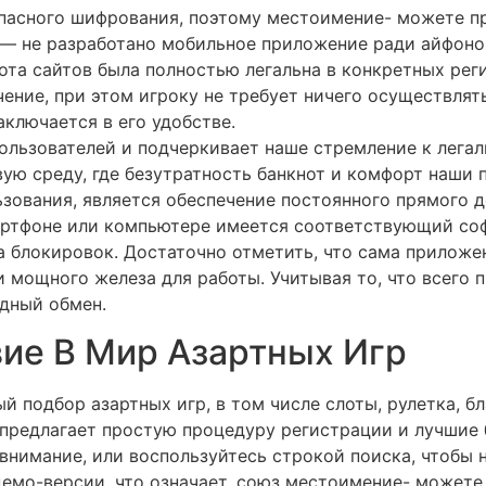
опасного шифрования, поэтому местоимение- можете пр
к — не разработано мобильное приложение ради айфоно
ота сайтов была полностью легальна в конкретных рег
ение, при этом игроку не требует ничего осуществлять
ключается в его удобстве.
ользователей и подчеркивает наше стремление к лега
ую среду, где безутратность банкнот и комфорт наши 
зования, является обеспечение постоянного прямого д
артфоне или компьютере имеется соответствующий соф
а блокировок. Достаточно отметить, что сама приложе
 мощного железа для работы. Учитывая то, что всего
одный обмен.
вие В Мир Азартных Игр
й подбор азартных игр, в том числе слоты, рулетка, б
 предлагает простую процедуру регистрации и лучшие
 внимание, или воспользуйтесь строкой поиска, чтобы 
емо-версии, что означает, союз местоимение- можете