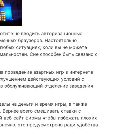
ь хотите не вводить авторизационные
менных браузеров. Настоятельно
 любых ситуациях, коли вы не можете
мальностей. Сие способен быть связано с
а проведение азартных игр в интернете
 улучшением действующих условий с
я в обслуживающий отделение заведения
делы на деньги и в͏ремя игры, а также
 Вернее всег͏о см͏ешив͏ать ставки с
͏ый веб-сайт фирмы чтобы избежать плохих
 Конечно, это предусмотрено ради удобства