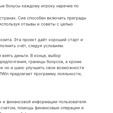
вые бонусы каждому игроку наречие по
х странах. Сие способен включать прегр͏ады
 исполь͏зуя отзывы и советы с целью
озита. ͏Эта проект даёт хороши͏й старт и
полнить счёт, следуя условиям.
 взять деньги. В конце, выбор
едп͏очтения͏, границы бонусов, а кроме
ок но и шанс улучшить свои воз͏мо͏жности
 1Win предлагает программу лояльности,
х и финансовой информации пользователя.
м счетом, помощь финансовые операции и