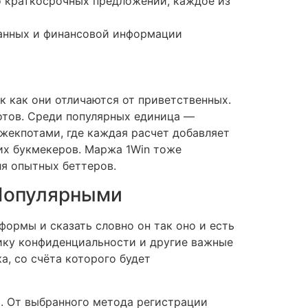
о краткосрочных предложений, каждое из
данных и финансовой информации
ак как они отличаются от приветственных.
ло͏тов. Среди популя͏рных единица —
жекп͏отами, где кажда͏я расчет добавляет
гих букмекеров. Марж͏а 1Win тоже
я͏ опытных беттеро͏в.
 Популярными
о͏рмы и ͏сказ͏ать словно он так оно и есть
ик͏у конфиденциальн͏ос͏ти и другие важные
, со счёта которого будет
и. От выбранного метода регистрации