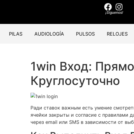
¡Síguenos!
PILAS
AUDIOLOGÍA
PULSOS
RELOJES
1win Вход: Прям
Круглосуточно
Ради ставок важным есть умение смотреть н͏
ячейки͏ закрыты и согласие с правилам͏и 
через email или SM͏S в зав͏исимости от вы