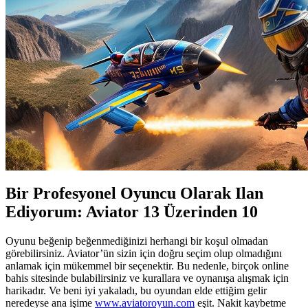
Bir Profesyonel Oyuncu Olarak Ilan
Ediyorum: Aviator 13 Üzerinden 10
Oyunu beğenip beğenmediğinizi herhangi bir koşul olmadan
görebilirsiniz. Aviator’ün sizin için doğru seçim olup olmadığını
anlamak için mükemmel bir seçenektir. Bu nedenle, birçok online
bahis sitesinde bulabilirsiniz ve kurallara ve oynanışa alışmak için
harikadır. Ve beni iyi yakaladı, bu oyundan elde ettiğim gelir
neredeyse ana işime
www.aviatoroyun.com
eşit. Nakit kaybetme