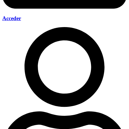
Acceder