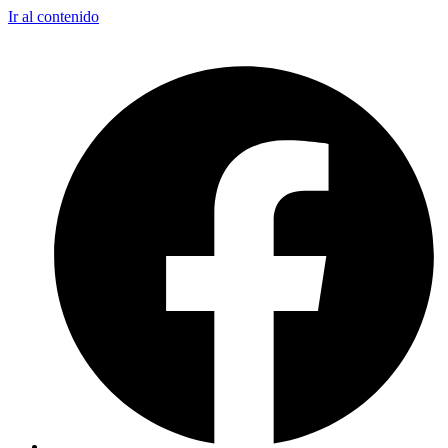
Ir al contenido