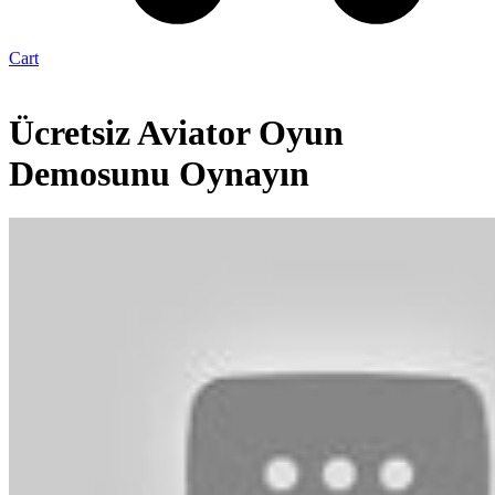
Cart
Ücretsiz Aviator Oyun
Demosunu Oynayın