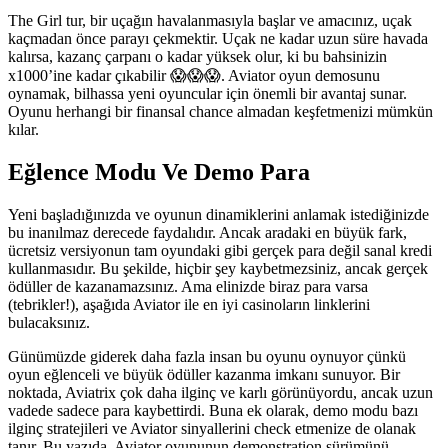
The Girl tur, bir uçağın havalanmasıyla başlar ve amacınız, uçak
kaçmadan önce parayı çekmektir. Uçak ne kadar uzun süre havada
kalırsa, kazanç çarpanı o kadar yüksek olur, ki bu bahsinizin
x1000’ine kadar çıkabilir 😱😱😱. Aviator oyun demosunu
oynamak, bilhassa yeni oyuncular için önemli bir avantaj sunar.
Oyunu herhangi bir finansal chance almadan keşfetmenizi mümkün
kılar.
Eğlence Modu Ve Demo Para
Yeni başladığınızda ve oyunun dinamiklerini anlamak istediğinizde
bu inanılmaz derecede faydalıdır. Ancak aradaki en büyük fark,
ücretsiz versiyonun tam oyundaki gibi gerçek para değil sanal kredi
kullanmasıdır. Bu şekilde, hiçbir şey kaybetmezsiniz, ancak gerçek
ödüller de kazanamazsınız. Ama elinizde biraz para varsa
(tebrikler!), aşağıda Aviator ile en iyi casinoların linklerini
bulacaksınız.
Günümüzde giderek daha fazla insan bu oyunu oynuyor çünkü
oyun eğlenceli ve büyük ödüller kazanma imkanı sunuyor. Bir
noktada, Aviatrix çok daha ilginç ve karlı görünüyordu, ancak uzun
vadede sadece para kaybettirdi. Buna ek olarak, demo modu bazı
ilginç stratejileri ve Aviator sinyallerini check etmenize de olanak
tanır. Bu yazıda, Aviator oyununun demonstration sürümünü