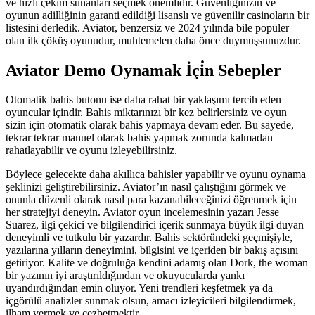
ve hızlı çekim sunanları seçmek önemlidir. Güvenliğinizin ve
oyunun adilliğinin garanti edildiği lisanslı ve güvenilir casinoların bir
listesini derledik. Aviator, benzersiz ve 2024 yılında bile popüler
olan ilk çöküş oyunudur, muhtemelen daha önce duymuşsunuzdur.
Aviator Demo Oynamak İçi̇n Sebepler
Otomatik bahis butonu ise daha rahat bir yaklaşımı tercih eden
oyuncular içindir. Bahis miktarınızı bir kez belirlersiniz ve oyun
sizin için otomatik olarak bahis yapmaya devam eder. Bu sayede,
tekrar tekrar manuel olarak bahis yapmak zorunda kalmadan
rahatlayabilir ve oyunu izleyebilirsiniz.
Böylece gelecekte daha akıllıca bahisler yapabilir ve oyunu oynama
şeklinizi geliştirebilirsiniz. Aviator’ın nasıl çalıştığını görmek ve
onunla düzenli olarak nasıl para kazanabileceğinizi öğrenmek için
her stratejiyi deneyin. Aviator oyun incelemesinin yazarı Jesse
Suarez, ilgi çekici ve bilgilendirici içerik sunmaya büyük ilgi duyan
deneyimli ve tutkulu bir yazardır. Bahis sektöründeki geçmişiyle,
yazılarına yılların deneyimini, bilgisini ve içeriden bir bakış açısını
getiriyor. Kalite ve doğruluğa kendini adamış olan Dork, the woman
bir yazının iyi araştırıldığından ve okuyucularda yankı
uyandırdığından emin oluyor. Yeni trendleri keşfetmek ya da
içgörülü analizler sunmak olsun, amacı izleyicileri bilgilendirmek,
ilham vermek ve cezbetmektir.