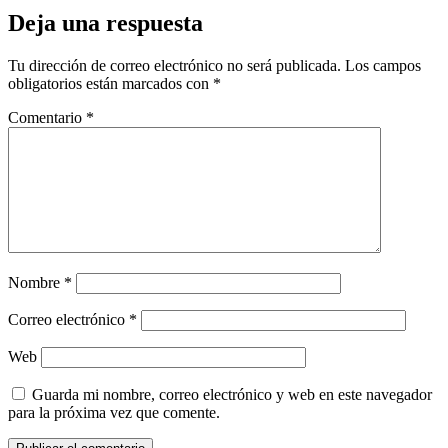
Deja una respuesta
Tu dirección de correo electrónico no será publicada.
Los campos
obligatorios están marcados con
*
Comentario
*
Nombre
*
Correo electrónico
*
Web
Guarda mi nombre, correo electrónico y web en este navegador
para la próxima vez que comente.