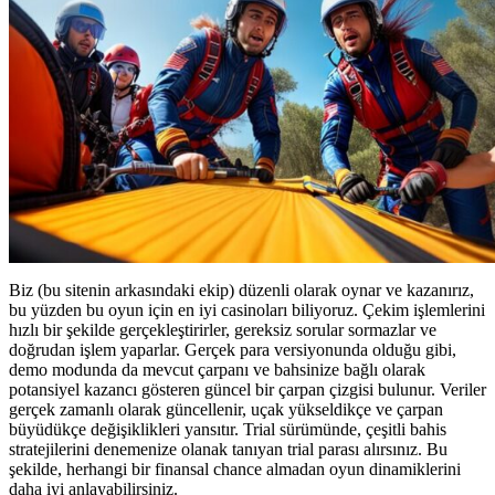
Biz (bu sitenin arkasındaki ekip) düzenli olarak oynar ve kazanırız,
bu yüzden bu oyun için en iyi casinoları biliyoruz. Çekim işlemlerini
hızlı bir şekilde gerçekleştirirler, gereksiz sorular sormazlar ve
doğrudan işlem yaparlar. Gerçek para versiyonunda olduğu gibi,
demo modunda da mevcut çarpanı ve bahsinize bağlı olarak
potansiyel kazancı gösteren güncel bir çarpan çizgisi bulunur. Veriler
gerçek zamanlı olarak güncellenir, uçak yükseldikçe ve çarpan
büyüdükçe değişiklikleri yansıtır. Trial sürümünde, çeşitli bahis
stratejilerini denemenize olanak tanıyan trial parası alırsınız. Bu
şekilde, herhangi bir finansal chance almadan oyun dinamiklerini
daha iyi anlayabilirsiniz.