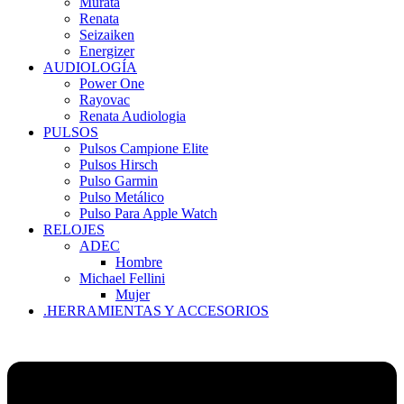
Murata
Renata
Seizaiken
Energizer
AUDIOLOGÍA
Power One
Rayovac
Renata Audiologia
PULSOS
Pulsos Campione Elite
Pulsos Hirsch
Pulso Garmin
Pulso Metálico
Pulso Para Apple Watch
RELOJES
ADEC
Hombre
Michael Fellini
Mujer
.HERRAMIENTAS Y ACCESORIOS