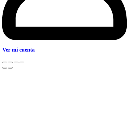
Ver mi cuenta