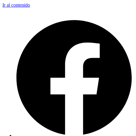
Ir al contenido