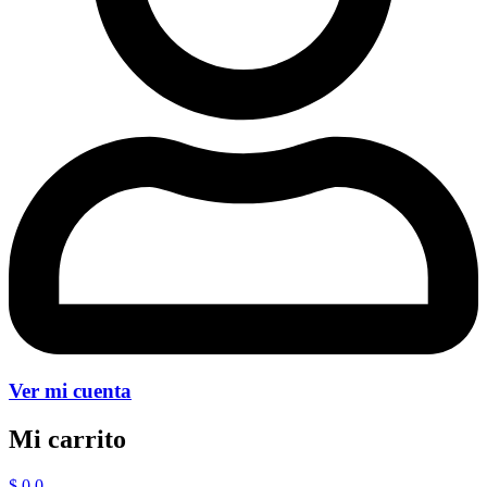
Ver mi cuenta
Mi carrito
$
0
0