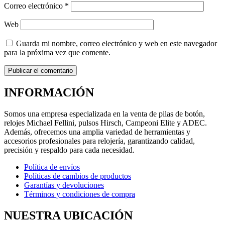
Correo electrónico
*
Web
Guarda mi nombre, correo electrónico y web en este navegador
para la próxima vez que comente.
INFORMACIÓN
Somos una empresa especializada en la venta de pilas de botón,
relojes Michael Fellini, pulsos Hirsch, Campeoni Elite y ADEC.
Además, ofrecemos una amplia variedad de herramientas y
accesorios profesionales para relojería, garantizando calidad,
precisión y respaldo para cada necesidad.
Política de envíos
Políticas de cambios de productos
Garantías y devoluciones
Términos y condiciones de compra
NUESTRA UBICACIÓN