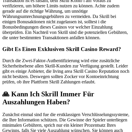
Transaktion ist es ratsam, dein Skrill Konto i am Voraus zu
verifizieren, um höhere Limits nutzen zu können. Achte zudem
gerade auf die richtige Währung, um unnötige
Währungsumrechnungsgebühren zu vermeiden. Da Skrill bei
einigen Bonusaktionen nicht zugelassen ist, solltest i die
Bonusbedingungen dieses Casinos vor welcher Einzahlung
überprüfen. Ein Nachteil von Skrill sind die potenziellen Gebühren,
die unter bestimmten Transaktionen anfallen können.
Gibt Es Einen Exklusiven Skrill Casino Reward?
Durch die Zwei-Faktor-Authentifizierung wird eine zusätzliche
Sicherheitsebene allen Skrill-Kunden zur Verfügung gestellt. Leider
gibt es einige Anbieter, die living area Skrill Casino Reputation noch
nicht besitzen. Deswegen sollten Zocker vor Kontoeinrichtung
prüfen, ob ihre Plattform Skrill Zahlungen erlaubt.
🙏 Kann Ich Skrill Immer Für
Auszahlungen Haben?
Zunächst einmal sind fue die erstklassigen Verschlüsselungssysteme,
die Ihre Information schützen. Die Gewinne der Spieler unterliegen
minimalen Gebühren, sprich nur ein kleiner Prozentsatz Ihres
Gewinns, falls Sie viele Auszahlung wünschen. Sie können auch