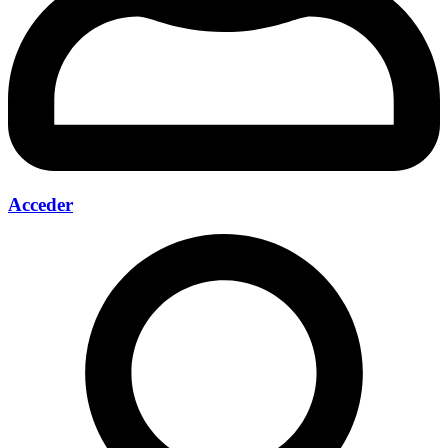
Acceder