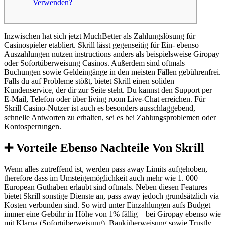
Verwenden?
Inzwischen hat sich jetzt MuchBetter als Zahlungslösung für
Casinospieler etabliert. Skrill lässt gegenseitig für Ein- ebenso
Auszahlungen nutzen instructions anders als beispielsweise Giropay
oder Sofortüberweisung Casinos. Außerdem sind oftmals
Buchungen sowie Geldeingänge in den meisten Fällen gebührenfrei.
Falls du auf Probleme stößt, bietet Skrill einen soliden
Kundenservice, der dir zur Seite steht. Du kannst den Support per
E-Mail, Telefon oder über living room Live-Chat erreichen. Für
Skrill Casino-Nutzer ist auch es besonders ausschlaggebend,
schnelle Antworten zu erhalten, sei es bei Zahlungsproblemen oder
Kontosperrungen.
➕ Vorteile Ebenso Nachteile Von Skrill
Wenn alles zutreffend ist, werden pass away Limits aufgehoben,
therefore dass im Umsteigemöglichkeit auch mehr wie 1. 000
European Guthaben erlaubt sind oftmals. Neben diesen Features
bietet Skrill sonstige Dienste an, pass away jedoch grundsätzlich via
Kosten verbunden sind. So wird unter Einzahlungen aufs Budget
immer eine Gebühr in Höhe von 1% fällig – bei Giropay ebenso wie
mit Klarna (Sofortüberweisung), Banküberweisung sowie Trustly.