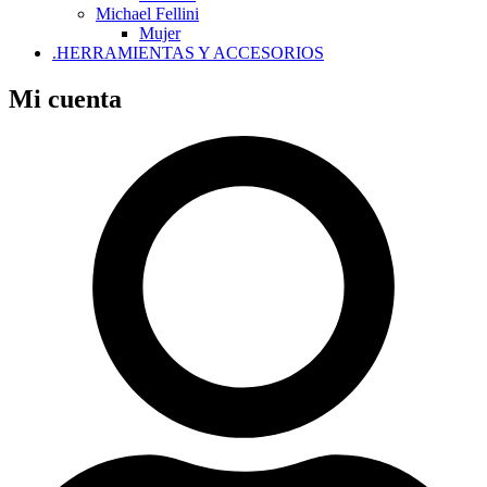
Michael Fellini
Mujer
.HERRAMIENTAS Y ACCESORIOS
Mi cuenta