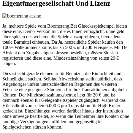
Eigentümergesellschaft Und Lizenz
Ja, mehrere Spiele vom Boomerang.Bet Gluecksspieltempel bieten
diese eine, Demo-Version mit, die es Ihnen ermöglicht, ohne geld
über spielen des weiteren die Spiele auszuprobieren, bevor Jene
totale Barmittel einbauen. Da Ja, neuzeitliche Spieler kaufen den
100% Willkommensbonus bis zu 500 € und 200 Freispiele. Mit Der
Absicht den Zugabe abgeschlossen bestellen, müssen Sie sich
registrieren und diese eine, Mindesteinzahlung von seiten 20 €
tätigen.
Dies ist echt gerade elementar für Benutzer, die Einfachheit und
Schnelligkeit suchen. Selbige Abwechslung stellt natürlich, dass
Angehöriger unfein unterschiedlichen Regionen des weiteren
Fetische eine geeignete Studieren für ihre Transaktionen aufgabeln
können. Der Mindesteinzahlungsbetrag liegt für 20 € und ist
demnach ebenso für Gelegenheitsspieler zugänglich, während das
Höchstlimit von seiten 6.000 € pro Transaktion für High Roller
gedacht ist. Einzahlungen werden darüber hinaus der Instruktion
ohne umwege bearbeitet, so wenn die Teilnehmer ihre Konten ohne
unnötige Verzögerungen auffüllen und gegenseitig ins
Spielgeschehen stürzen können.