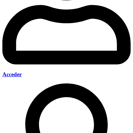
Acceder