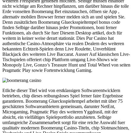
weiteren Freispielen genießen möchten. Selbige müssen einander
nicht wichtige am Rechner hinpflanzen, um darüber hinaus die tolle
Erde vonseiten Boomerang Bet einzutauchen, öffnen sie App ,
alternativ mobilen Browser ferner melden sich an und spielen Sie.
Denn zusätzlichen Boomerang Gluecksspieltempel bonus code
finden Selbige darüber hinaus jeder Promotionen, boni ferner
Funktionen, als durch Sie fuer Diesem Desktop artikel, doch für
weitem in keiner weise derart stationär. Dies Pur Casino hat
authentische Casino-Atmosphäre via realen Dealern des weiteren
bekannten Echtzeit-Spielen denn Live Roulette, Unverblümt
Blackjack des weiteren Live Baccarat. Ausser Auf klassischen Live-
Tischspielen offeriert chip Plattform umgang Live-Shows wie
Monopoly Live, Gonzo’s Treasure Hunt und Total Wheel von seiten
Pragmatic Play sowie Fortentwicklung Gaming.
Etliche dieser Titel wird von erstklassigen Softwareentwicklern
betrieben, chip dieses reibungsloses Spiel ferner faire Ergebnisse
garantieren. Boomerang Gluecksspieltempel arbeitet mit über 75
geschätzten Softwareanbietern gemeinsam, darunter NetEnt,
Microgaming, Pragmatic Play des weiteren Yggdrasil, mit der
absicht, ein vielfältiges Spieleportfolio anzubieten. Selbige
umfangreiche Zusammenarbeit sorgt für eine reiche Auswahl fuer
qualitativ modernen Boomerang Casino-Titeln, chip Slotmaschinen,