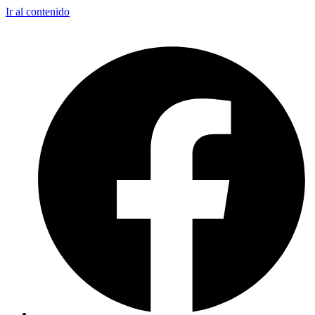
Ir al contenido