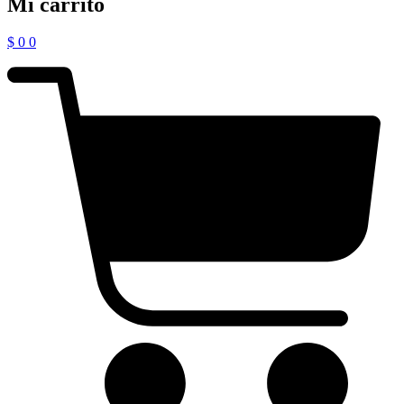
Mi carrito
$
0
0