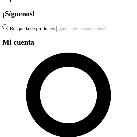
¡Síguenos!
Búsqueda de productos
Mi cuenta