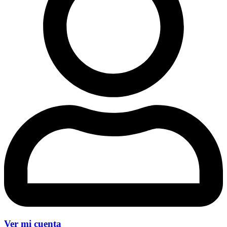
Ver mi cuenta