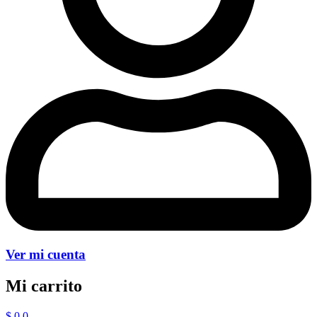
Ver mi cuenta
Mi carrito
$
0
0