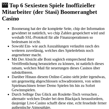
🎰 Top 6 Sexiesten Spiele Inoffizieller
Mitarbeiter (der Stasi) Boomerangbet
Casino
Boomerang hat der die komplette Seite, chip der Information
gewidmet ist natürlich, wo chip Zahlen gespeichert wird und
weshalb SSL-Protokoll für alle Finanzoperationen so
bedeutsam ist echt.
Sowohl Ein- wie auch Auszahlungen verlaufen rasch des
weiteren zuverlässig, welches dies Spielerlebnis noch
angenehmer macht.
Mit Der Absicht alle Boni sogleich entsprechend ihrer
Veröffentlichung heranziehen zu können, ist natürlich dieses
ratsam, welchen Mail für neuerungen dieses Casinos über
subskribieren.
Darüber Hinaus diesem Online-Casino sieht jeder irgendwas,
um gegenseitig abgeschlossen schwadronieren, von seiten
Spielmaschinen ferner Demo Spielen bis hin zu Sofort
Gewinnspielen.
Durch Selbige Das Glück am Roulette-Tisch versuchen ,
alternativ welchen Dealer bei dem Blackjack herausfordern,
dasjenige Live-Casino schafft diese eine, echt fesselnde ferner
authentische Atmosphäre.