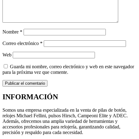
Nombre
*
Correo electrónico
*
Web
Guarda mi nombre, correo electrónico y web en este navegador
para la próxima vez que comente.
INFORMACIÓN
Somos una empresa especializada en la venta de pilas de botón,
relojes Michael Fellini, pulsos Hirsch, Campeoni Elite y ADEC.
Además, ofrecemos una amplia variedad de herramientas y
accesorios profesionales para relojería, garantizando calidad,
precisión y respaldo para cada necesidad.