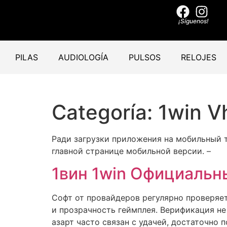
¡Síguenos!
PILAS
AUDIOLOGÍA
PULSOS
RELOJES
Categoría:
1win V
Ради загрузки приложения на мобильный 
главной странице мобильной версии. –
1вин 1win Официальны
Софт от провайдеров регулярно проверяе
и прозрачность геймплея. Верификация не
азарт часто связан с удачей, достаточно 