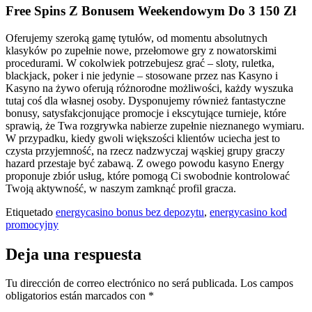
Free Spins Z Bonusem Weekendowym Do 3 150 Zł
Oferujemy szeroką gamę tytułów, od momentu absolutnych
klasyków po zupełnie nowe, przełomowe gry z nowatorskimi
procedurami. W cokolwiek potrzebujesz grać – sloty, ruletka,
blackjack, poker i nie jedynie – stosowane przez nas Kasyno i
Kasyno na żywo oferują różnorodne możliwości, każdy wyszuka
tutaj coś dla własnej osoby. Dysponujemy również fantastyczne
bonusy, satysfakcjonujące promocje i ekscytujące turnieje, które
sprawią, że Twa rozgrywka nabierze zupełnie nieznanego wymiaru.
W przypadku, kiedy gwoli większości klientów uciecha jest to
czysta przyjemność, na rzecz nadzwyczaj wąskiej grupy graczy
hazard przestaje być zabawą. Z owego powodu kasyno Energy
proponuje zbiór usług, które pomogą Ci swobodnie kontrolować
Twoją aktywność, w naszym zamknąć profil gracza.
Etiquetado
energycasino bonus bez depozytu
,
energycasino kod
promocyjny
Deja una respuesta
Tu dirección de correo electrónico no será publicada.
Los campos
obligatorios están marcados con
*