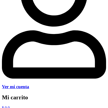
Ver mi cuenta
Mi carrito
$
0
0