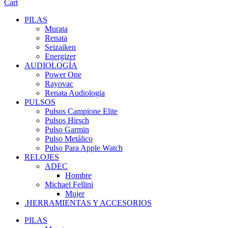
Cart
PILAS
Murata
Renata
Seizaiken
Energizer
AUDIOLOGÍA
Power One
Rayovac
Renata Audiologia
PULSOS
Pulsos Campione Elite
Pulsos Hirsch
Pulso Garmin
Pulso Metálico
Pulso Para Apple Watch
RELOJES
ADEC
Hombre
Michael Fellini
Mujer
.HERRAMIENTAS Y ACCESORIOS
PILAS