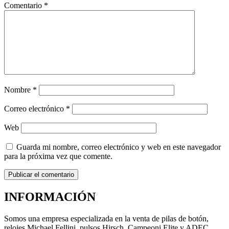
Comentario
*
Nombre
*
Correo electrónico
*
Web
Guarda mi nombre, correo electrónico y web en este navegador
para la próxima vez que comente.
INFORMACIÓN
Somos una empresa especializada en la venta de pilas de botón,
relojes Michael Fellini, pulsos Hirsch, Campeoni Elite y ADEC.