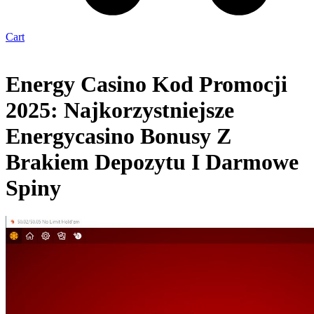
Cart
Energy Casino Kod Promocji
2025: Najkorzystniejsze
Energycasino Bonusy Z
Brakiem Depozytu I Darmowe
Spiny