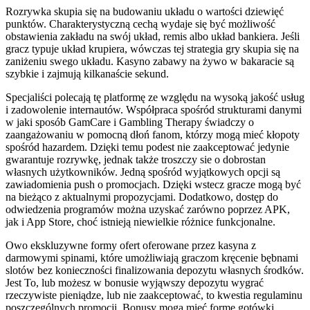
Rozrywka skupia się na budowaniu układu o wartości dziewięć
punktów. Charakterystyczną cechą wydaje się być możliwość
obstawienia zakładu na swój układ, remis albo układ bankiera. Jeśli
gracz typuje układ krupiera, wówczas tej strategia gry skupia się na
zaniżeniu swego układu. Kasyno zabawy na żywo w bakaracie są
szybkie i zajmują kilkanaście sekund.
Specjaliści polecają tę platformę ze względu na wysoką jakość usług
i zadowolenie internautów. Współpraca spośród strukturami danymi
w jaki sposób GamCare i Gambling Therapy świadczy o
zaangażowaniu w pomocną dłoń fanom, którzy mogą mieć kłopoty
spośród hazardem. Dzięki temu podest nie zaakceptować jedynie
gwarantuje rozrywkę, jednak także troszczy sie o dobrostan
własnych użytkowników. Jedną spośród wyjątkowych opcji są
zawiadomienia push o promocjach. Dzięki wstecz gracze mogą być
na bieżąco z aktualnymi propozycjami. Dodatkowo, dostęp do
odwiedzenia programów można uzyskać zarówno poprzez APK,
jak i App Store, choć istnieją niewielkie różnice funkcjonalne.
Owo ekskluzywne formy ofert oferowane przez kasyna z
darmowymi spinami, które umożliwiają graczom kręcenie bębnami
slotów bez konieczności finalizowania depozytu własnych środków.
Jest To, lub możesz w bonusie wyjąwszy depozytu wygrać
rzeczywiste pieniądze, lub nie zaakceptować, to kwestia regulaminu
poszczególnych promocji. Bonusy mogą mieć formę gotówki,