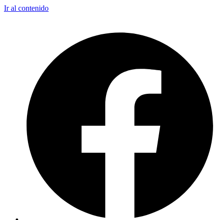
Ir al contenido