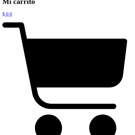
Mi carrito
$
0
0