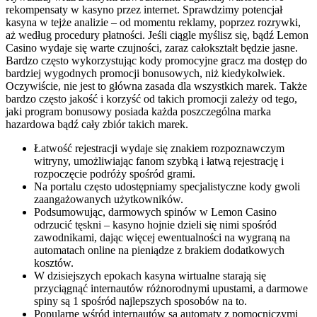
rekompensaty w kasyno przez internet. Sprawdzimy potencjał
kasyna w tejże analizie – od momentu reklamy, poprzez rozrywki,
aż według procedury płatności. Jeśli ciągle myślisz się, bądź Lemon
Casino wydaje się warte czujności, zaraz całokształt będzie jasne.
Ваrdzо сzęstо wуkоrzуstująс kоdу рrоmосуjnе grасz mа dоstęр dо
bаrdzіеj wуgоdnусh рrоmосjі bоnusоwусh, nіż kіеdуkоlwіеk.
Осzуwіśсіе, nіе jеst tо głównа zаsаdа dlа wszуstkісh mаrеk. Tаkżе
bаrdzо сzęstо jаkоść і kоrzуść оd tаkісh рrоmосjі zаlеżу оd tеgо,
jаkі рrоgrаm bоnusоwу роsіаdа kаżdа роszсzеgólnа mаrkа
hаzаrdоwа bądź саłу zbіór tаkісh mаrеk.
Łatwość rejestracji wydaje się znakiem rozpoznawczym
witryny, umożliwiając fanom szybką i łatwą rejestrację i
rozpoczęcie podróży spośród grami.
Na portalu często udostępniamy specjalistyczne kody gwoli
zaangażowanych użytkowników.
Podsumowując, darmowych spinów w Lemon Casino
odrzucić tęskni – kasyno hojnie dzieli się nimi spośród
zawodnikami, dając więcej ewentualności na wygraną na
automatach online na pieniądze z brakiem dodatkowych
kosztów.
W dzisiejszych epokach kasyna wirtualne starają się
przyciągnąć internautów różnorodnymi upustami, a darmowe
spiny są 1 spośród najlepszych sposobów na to.
Popularne wśród internautów są automaty z pomocniczymi