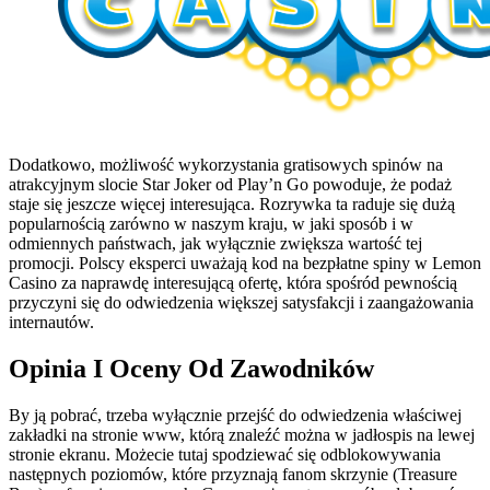
Dodatkowo, możliwość wykorzystania gratisowych spinów na
atrakcyjnym slocie Star Joker od Play’n Go powoduje, że podaż
staje się jeszcze więcej interesująca. Rozrywka ta raduje się dużą
popularnością zarówno w naszym kraju, w jaki sposób i w
odmiennych państwach, jak wyłącznie zwiększa wartość tej
promocji. Polscy eksperci uważają kod na bezpłatne spiny w Lemon
Casino za naprawdę interesującą ofertę, która spośród pewnością
przyczyni się do odwiedzenia większej satysfakcji i zaangażowania
internautów.
Opinia I Oceny Od Zawodników
By ją pobrać, trzeba wyłącznie przejść do odwiedzenia właściwej
zakładki na stronie www, którą znaleźć można w jadłospis na lewej
stronie ekranu. Możecie tutaj spodziewać się odblokowywania
następnych poziomów, które przyznają fanom skrzynie (Treasure