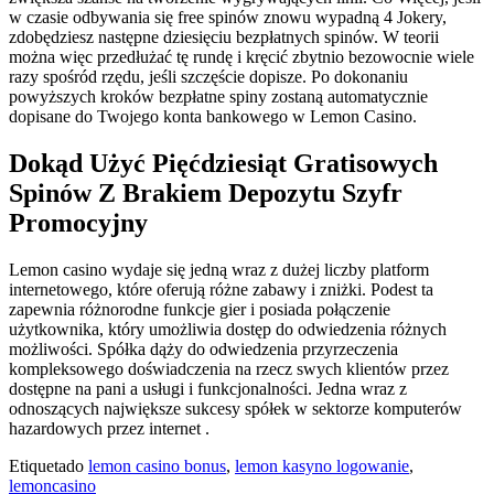
w czasie odbywania się free spinów znowu wypadną 4 Jokery,
zdobędziesz następne dziesięciu bezpłatnych spinów. W teorii
można więc przedłużać tę rundę i kręcić zbytnio bezowocnie wiele
razy spośród rzędu, jeśli szczęście dopisze. Po dokonaniu
powyższych kroków bezpłatne spiny zostaną automatycznie
dopisane do Twojego konta bankowego w Lemon Casino.
Dokąd Użyć Pięćdziesiąt Gratisowych
Spinów Z Brakiem Depozytu Szyfr
Promocyjny
Lemon casino wydaje się jedną wraz z dużej liczby platform
internetowego, które oferują różne zabawy i zniżki. Podest ta
zapewnia różnorodne funkcje gier i posiada połączenie
użytkownika, który umożliwia dostęp do odwiedzenia różnych
możliwości. Spółka dąży do odwiedzenia przyrzeczenia
kompleksowego doświadczenia na rzecz swych klientów przez
dostępne na pani a usługi i funkcjonalności. Jedna wraz z
odnoszących największe sukcesy spółek w sektorze komputerów
hazardowych przez internet .
Etiquetado
lemon casino bonus
,
lemon kasyno logowanie
,
lemoncasino