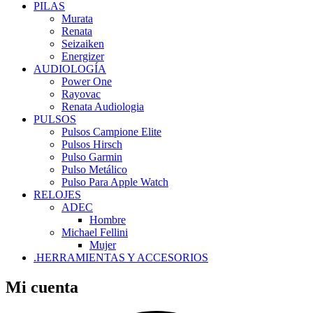
PILAS
Murata
Renata
Seizaiken
Energizer
AUDIOLOGÍA
Power One
Rayovac
Renata Audiologia
PULSOS
Pulsos Campione Elite
Pulsos Hirsch
Pulso Garmin
Pulso Metálico
Pulso Para Apple Watch
RELOJES
ADEC
Hombre
Michael Fellini
Mujer
.HERRAMIENTAS Y ACCESORIOS
Mi cuenta