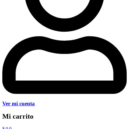
Ver mi cuenta
Mi carrito
$
0
0