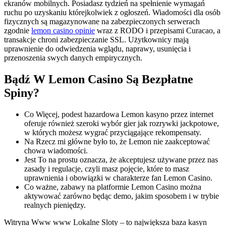
ekranów mobilnych​. Posiadasz tydzień na spełnienie wymagań
ruchu po uzyskaniu którejkolwiek z ogłoszeń. Wiadomości dla osób
fizycznych są magazynowane na zabezpieczonych serwerach
zgodnie
lemon casino opinie
wraz z RODO i przepisami Curacao, a
transakcje chroni zabezpieczanie SSL. Użytkownicy mają
uprawnienie do odwiedzenia wglądu, naprawy, usunięcia i
przenoszenia swych danych empirycznych.
Bądź W Lemon Casino Są Bezpłatne
Spiny?
Co Więcej, podest hazardowa Lemon kasyno przez internet
oferuje również szeroki wybór gier jak rozrywki jackpotowe,
w których możesz wygrać przyciągające rekompensaty.
Na Rzecz mi główne było to, że Lemon nie zaakceptować
chowa wiadomości.
Jest To na prostu oznacza, że akceptujesz używane przez nas
zasady i regulacje, czyli masz pojęcie, które to masz
uprawnienia i obowiązki w charakterze fan Lemon Casino.
Co ważne, zabawy na platformie Lemon Casino można
aktywować zarówno będąc demo, jakim sposobem i w trybie
realnych pieniędzy.
Witryna Www www Lokalne Sloty – to największa baza kasyn