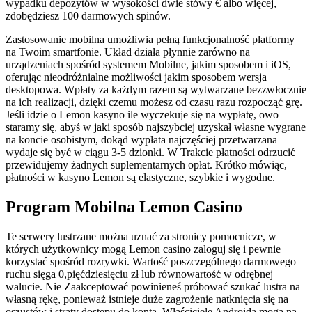
wypadku depozytów w wysokości dwie stówy € albo więcej,
zdobędziesz 100 darmowych spinów.
Zastosowanie mobilna umożliwia pełną funkcjonalność platformy
na Twoim smartfonie. Układ działa płynnie zarówno na
urządzeniach spośród systemem Mobilne, jakim sposobem i iOS,
oferując nieodróżnialne możliwości jakim sposobem wersja
desktopowa. Wpłaty za każdym razem są wytwarzane bezzwłocznie
na ich realizacji, dzięki czemu możesz od czasu razu rozpocząć grę.
Jeśli idzie o Lemon kasyno ile wyczekuje się na wypłatę, owo
staramy się, abyś w jaki sposób najszybciej uzyskał własne wygrane
na koncie osobistym, dokąd wypłata najczęściej przetwarzana
wydaje się być w ciągu 3-5 dzionki. W Trakcie płatności odrzucić
przewidujemy żadnych suplementarnych opłat. Krótko mówiąc,
płatności w kasyno Lemon są elastyczne, szybkie i wygodne.
Program Mobilna Lemon Casino
Te serwery lustrzane można uznać za stronicy pomocnicze, w
których użytkownicy mogą Lemon casino zaloguj się i pewnie
korzystać spośród rozrywki. Wartość poszczególnego darmowego
ruchu sięga 0,pięćdziesięciu zł lub równowartość w odrębnej
walucie. Nie Zaakceptować powinieneś próbować szukać lustra na
własną rękę, ponieważ istnieje duże zagrożenie natknięcia się na
oszustów i straty dostępu do konta. Właściciele Androida mogą na