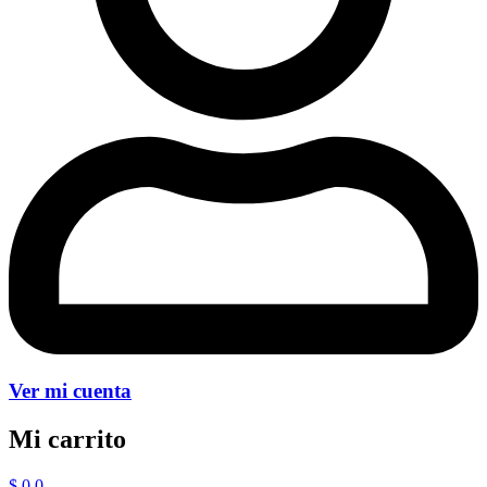
Ver mi cuenta
Mi carrito
$
0
0