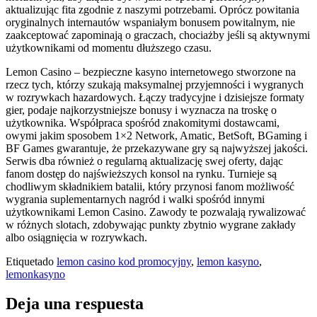
aktualizując fita zgodnie z naszymi potrzebami. Oprócz powitania
oryginalnych internautów wspaniałym bonusem powitalnym, nie
zaakceptować zapominają o graczach, chociażby jeśli są aktywnymi
użytkownikami od momentu dłuższego czasu.
Lemon Casino – bezpieczne kasyno internetowego stworzone na
rzecz tych, którzy szukają maksymalnej przyjemności i wygranych
w rozrywkach hazardowych. Łączy tradycyjne i dzisiejsze formaty
gier, podaje najkorzystniejsze bonusy i wyznacza na troskę o
użytkownika. Współpraca spośród znakomitymi dostawcami,
owymi jakim sposobem 1×2 Network, Amatic, BetSoft, BGaming i
BF Games gwarantuje, że przekazywane gry są najwyższej jakości.
Serwis dba również o regularną aktualizację swej oferty, dając
fanom dostęp do najświeższych konsol na rynku. Turnieje są
chodliwym składnikiem batalii, który przynosi fanom możliwość
wygrania suplementarnych nagród i walki spośród innymi
użytkownikami Lemon Casino. Zawody te pozwalają rywalizować
w różnych slotach, zdobywając punkty zbytnio wygrane zakłady
albo osiągnięcia w rozrywkach.
Etiquetado
lemon casino kod promocyjny
,
lemon kasyno
,
lemonkasyno
Deja una respuesta