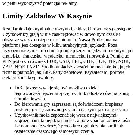
w pełni wykorzystać potencjał reklamy.
Limity Zakładów W Kasynie
Regularnie daje oryginalne rozrywki, a klasyki również są dostępne.
Użytkownicy grają w nie zaakceptować w dowolnym czasie i
obszarze wraz z dostępem do internetu. Nasza Profesjonalna
platforma jest dostępna w kilku atrakcyjnych językach. Poza
językiem naszym strona funkcjonuje jeszcze między odmiennymi po
angielsku, francusku, węgiersku, niemiecku i norwesku. Pomijając
PLN jest owo również EUR, USD, BRL, CHF, HUF, INR, NOK,
ZAR, NOK i NZD. Środki wpłacisz spośród pomocą atrakcyjnych
technik płatności jak Blik, karty debetowe, Paysafecard, portfele
elektryczne i kryptowaluty.
Duża jakość wydaje się być możliwa dzięki
najnowocześniejszemu sprzętowi ludzi dostawców transmisji
strumieniowych.
Do kierowania gry zapraszeni są doświadczeni krupierzy
posługujący się zarówno językiem naszym, jak i angielskim.
Użytkownik może zapoznać się wraz z największymi
zagrożeniami takiej działalności, a po wypadku konieczności
Lemon podaje wdrożyć procedurę ograniczenia partii lub
ostatecznie czasowego samowykluczenia.