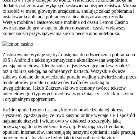
dodatek potrzebować wyłączyć zestawienia bezpieczeństwa. Można
to zrobić w menu głównym urządzenia, anulując zakaz pobierania i
instalowania aplikacji pobranego z nieautoryzowanego źródła.
Wersja mobilna i zastosowanie mobilna od czasu Lemon Casino
owo szansa do gry w opcjonalnym obszarze i czasie wyjąwszy
konieczności przywiązywania się do peceta albo notebooka.
Zastosowanie wydaje się być dostępna do odwiedzenia pobrania na
iOS i Android a także systematycznie aktualizowana wspólnie z
wersją internetową. Identycznie, najświeższe gry możesz znaleźć
tuż u dołu tą sekcją, na odmiennych kartach. Wszystkie świeże
zabawy dodane do odwiedzenia portalu według zatwierdzeniu przez
moderatorów portalu i dostawców-twórców zostaną tu
uwzględnione. Jakub Zakrzewski owo ceniony twórca tekstów
internetowego i typowych mediów, wyróżniający się lekkim stylem
i oryginalnym spojrzeniem.
Każde opinie Lemon Casino, które do odwiedzenia tej okresy
słyszałem, zgadzają się, że owo kasyno online wydaje się 1 spośród
najznamienitszych i widać owo w dbałości o szczegóły, jaką
przywiązują do odwiedzenia treści, tj. Podążają zbyt trendami,
opiniami internautów, interesują się naszymi opiniami i stale pracują
morzem tym, aby złącze był w jaki to sposób perfekcyjny,