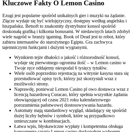
Kluczowe Fakty O Lemon Casino
Ezugi jest popularne spośród unikalnych gier i muzyki na żądanie.
Złącze wydaje się być wielojęzyczny, dostępny według angielsku i
hiszpańsku. Betsoft to znakomity dystrybutor konsol spośród
doskonałą grafiką i kilkoma bonusami. W niedawnych latach zdobył
wiele nagród w branży igaming. Book of Dead jest to robot, który
zabiera internautów do starożytnego Egiptu. Gra zachwyca
tajemniczymi funkcjami i dużymi wygranymi.
Wynikiem tejże dbałości o jakość i różnorodność konsol,
wydaje się pierwotnego ogromna ilość – w Lemon casino w
Twoje ręce oddajemy nieopodal 6 tysięcy tytułów.
Wiele osób poprzednio rejestracją na witrynie kasyna stara się
przestudiować opisy tych, którzy już skorzystali wraz z
możliwości strony.
Naprawdę, ponieważ Lemon Casino pl owo dostawca wraz z
licencją hazardową Curacao, który spełnia wszystkie żądania
obowiązującej od czasu 2021 roku kalendarzowego
porozumienia państwowej dostosowywania hazardu.
Automaty mają standardowy wygląd, składający się spośród
dużej liczby bębnów i symboli, które są przypadkowo
umieszczane w kombinacjach.
Łatwa wpis, błyskawiczne wypłaty i kompetentna obsługa
konsumenta czynią Lemon casino doskonałym wyborem