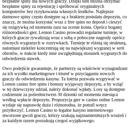
bezpłatne spiny dla nowych graczy. Dzięki nim można otrzymać
bezpłatne spiny za rejestrację i spróbować oryginalnych
komputerów bez ryzykowania własnych środków. Najlepsze
darmowe spiny często dostępne są z brakiem postulatu depozytu, co
znaczy, że można korzystać wraz z free spins no deposit i cieszyć
się rozgrywką od momentu razu na ocenie konta. Oprócz bogatej
różnorodności gier, Lemon Casino prowadzi regularne turnieje, w
których gracze rywalizują wraz z sobą o poboczne nagrody oprócz
równych wygranych w rozrywkach. Turnieje te różnią się strukturą,
natomiast niektóre koncentrują się na największej wygranej w serii
obrotów, w trakcie kiedy inne uwzględniają stosunek wygranych do
odwiedzenia stawek.
Owo podejście gwarantuje, że partnerzy są właściwie wynagradzani
za ich wysiłki marketingowe i triumf w przyciąganiu nowych
graczy do odwiedzenia kasyna. Ta loteria pozwala wygrywać w
Lemon casino free spins i bonusy wyjąwszy depozytu, a by wziąć
w tej dziewczyny udział, należy dokonać wpłaty. Losy są dostępne
codziennie za pośrednictwem 30 dzionki od momentu miesiąca
według wpłacie depozytu. Propozycja gier w casino online Lemon
wydaje się naprawdę duża i różnorodna, że potrafi wręcz
przytłoczyć. Lemon Casino to legalne kasyno internetowego
stworzone gwoli graczy, którzy szukają najznamienitszych wrażeń i
za każdym razem poszukują czegoś wyjątkowego.