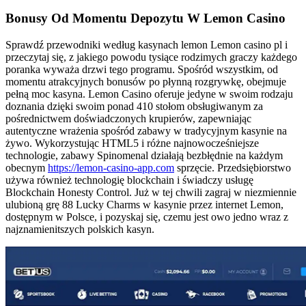
Bonusy Od Momentu Depozytu W Lemon Casino
Sprawdź przewodniki według kasynach lemon Lemon casino pl i
przeczytaj się, z jakiego powodu tysiące rodzimych graczy każdego
poranka wyważa drzwi tego programu. Spośród wszystkim, od
momentu atrakcyjnych bonusów po płynną rozgrywkę, obejmuje
pełną moc kasyna. Lemon Casino oferuje jedyne w swoim rodzaju
doznania dzięki swoim ponad 410 stołom obsługiwanym za
pośrednictwem doświadczonych krupierów, zapewniając
autentyczne wrażenia spośród zabawy w tradycyjnym kasynie na
żywo. Wykorzystując HTML5 i różne najnowocześniejsze
technologie, zabawy Spinomenal działają bezbłędnie na każdym
obecnym
https://lemon-casino-app.com
sprzęcie. Przedsiębiorstwo
używa również technologię blockchain i świadczy usługę
Blockchain Honesty Control. Już w tej chwili zagraj w niezmiennie
ulubioną grę 88 Lucky Charms w kasynie przez internet Lemon,
dostępnym w Polsce, i pozyskaj się, czemu jest owo jedno wraz z
najznamienitszych polskich kasyn.