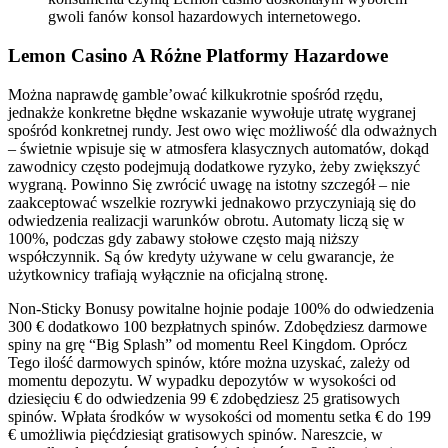
gwoli fanów konsol hazardowych internetowego.
Lemon Casino A Różne Platformy Hazardowe
Można naprawdę gamble’ować kilkukrotnie spośród rzędu,
jednakże konkretne błędne wskazanie wywołuje utratę wygranej
spośród konkretnej rundy. Jest owo więc możliwość dla odważnych
– świetnie wpisuje się w atmosfera klasycznych automatów, dokąd
zawodnicy często podejmują dodatkowe ryzyko, żeby zwiększyć
wygraną. Powinno Się zwrócić uwagę na istotny szczegół – nie
zaakceptować wszelkie rozrywki jednakowo przyczyniają się do
odwiedzenia realizacji warunków obrotu. Automaty liczą się w
100%, podczas gdy zabawy stołowe często mają niższy
współczynnik. Są ów kredyty używane w celu gwarancje, że
użytkownicy trafiają wyłącznie na oficjalną stronę.
Non-Sticky Bonusy powitalne hojnie podaje 100% do odwiedzenia
300 € dodatkowo 100 bezpłatnych spinów. Zdobędziesz darmowe
spiny na grę “Big Splash” od momentu Reel Kingdom. Oprócz
Tego ilość darmowych spinów, które można uzyskać, zależy od
momentu depozytu. W wypadku depozytów w wysokości od
dziesięciu € do odwiedzenia 99 € zdobędziesz 25 gratisowych
spinów. Wpłata środków w wysokości od momentu setka € do 199
€ umożliwia pięćdziesiąt gratisowych spinów. Nareszcie, w