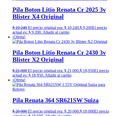
Pila Boton Litio Renata Cr 2025 3v
Blister X4 Original
$
10,240
El precio original era: $ 10,240.
$
9,200
El precio
actual es: $ 9,200.
Añadir al carrito
¡Oferta!
Pila Boton Litio Renata Cr 2430 3v
Blister X2 Original
$
21,000
El precio original era: $ 21,000.
$
18,950
El precio
actual es: $ 18,950.
Añadir al carrito
¡Oferta!
Pila Renata 364 SR621SW Suiza
$
20,000
El precio original era: $ 20,000.
$
18,000
El precio
actual es: $ 18,000.
Añadir al carrito