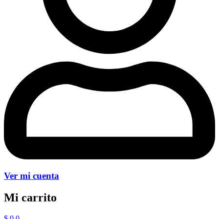
Ver mi cuenta
Mi carrito
$
0
0