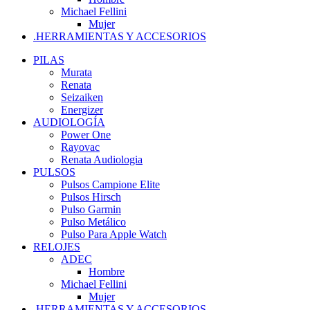
Michael Fellini
Mujer
.HERRAMIENTAS Y ACCESORIOS
PILAS
Murata
Renata
Seizaiken
Energizer
AUDIOLOGÍA
Power One
Rayovac
Renata Audiologia
PULSOS
Pulsos Campione Elite
Pulsos Hirsch
Pulso Garmin
Pulso Metálico
Pulso Para Apple Watch
RELOJES
ADEC
Hombre
Michael Fellini
Mujer
.HERRAMIENTAS Y ACCESORIOS