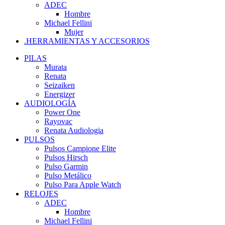
ADEC
Hombre
Michael Fellini
Mujer
.HERRAMIENTAS Y ACCESORIOS
PILAS
Murata
Renata
Seizaiken
Energizer
AUDIOLOGÍA
Power One
Rayovac
Renata Audiologia
PULSOS
Pulsos Campione Elite
Pulsos Hirsch
Pulso Garmin
Pulso Metálico
Pulso Para Apple Watch
RELOJES
ADEC
Hombre
Michael Fellini