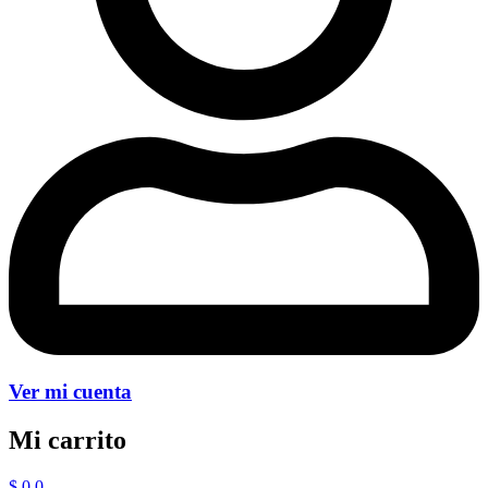
Ver mi cuenta
Mi carrito
$
0
0