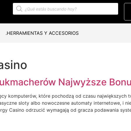
.HERRAMIENTAS Y ACCESORIOS
asino
Bukmacherów Najwyższe Bonu
ęcy komputerów, które pochodzą od czasu największych 
asyczne sloty albo nowoczesne automaty internetowe, i ni
nergy Casino odrzucić wymagają od gracza podawania sy