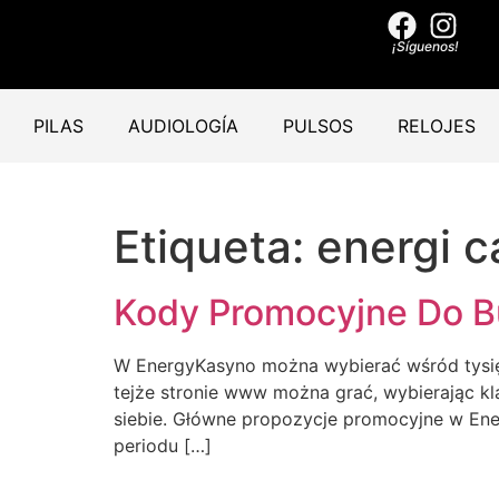
¡Síguenos!
PILAS
AUDIOLOGÍA
PULSOS
RELOJES
Etiqueta:
energi c
Kody Promocyjne Do 
W EnergyKasyno można wybierać wśród tysi
tejże stronie www można grać, wybierając kl
siebie. Główne propozycje promocyjne w E
periodu […]