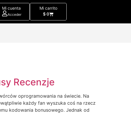
Mi cuenta
Mi carrito
$
0
Acceder
sy Recenzje
twórców oprogramowania na świecie. Na
ewątpliwie każdy fan wyszuka coś na rzecz
stemu kodowania bonusowego. Jednak od