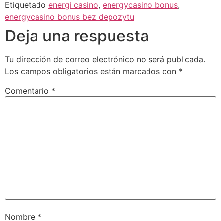
Etiquetado
energi casino
,
energycasino bonus
,
energycasino bonus bez depozytu
Deja una respuesta
Tu dirección de correo electrónico no será publicada.
Los campos obligatorios están marcados con
*
Comentario
*
Nombre
*