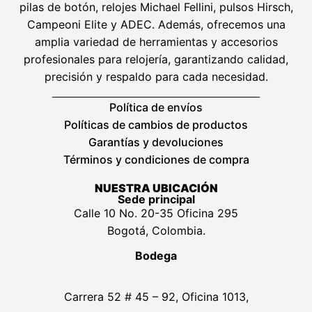
pilas de botón, relojes Michael Fellini, pulsos Hirsch,
Campeoni Elite y ADEC. Además, ofrecemos una
amplia variedad de herramientas y accesorios
profesionales para relojería, garantizando calidad,
precisión y respaldo para cada necesidad.
Política de envíos
Políticas de cambios de productos
Garantías y devoluciones
Términos y condiciones de compra
NUESTRA UBICACIÓN
Sede principal
Calle 10 No. 20-35 Oficina 295
Bogotá, Colombia.
Bodega
Carrera 52 # 45 – 92, Oficina 1013,