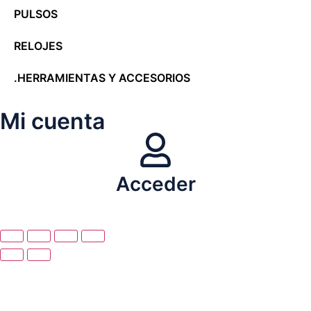
PULSOS
RELOJES
.HERRAMIENTAS Y ACCESORIOS
Mi cuenta
Acceder