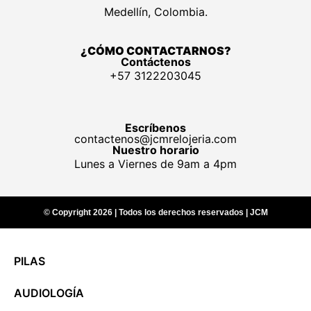
Medellín, Colombia.
¿CÓMO CONTACTARNOS?
Contáctenos
+57 3122203045
Escríbenos
contactenos@jcmrelojeria.com
Nuestro horario
Lunes a Viernes de 9am a 4pm
© Copyright 2026 | Todos los derechos reservados | JCM
PILAS
AUDIOLOGÍA