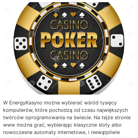
W EnergyKasyno można wybierać wśród tysięcy
komputerów, które pochodzą od czasu największych
twórców oprogramowania na świecie. Na tejże stronie
www można grać, wybierając klasyczne sloty albo
nowoczesne automaty internetowe, i niewątpliwie