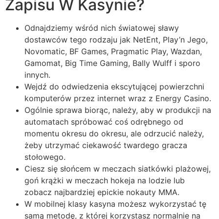
Zapisu W Kasynie?
Odnajdziemy wśród nich światowej sławy
dostawców tego rodzaju jak NetEnt, Play’n Jego,
Novomatic, BF Games, Pragmatic Play, Wazdan,
Gamomat, Big Time Gaming, Bally Wulff i sporo
innych.
Wejdź do odwiedzenia ekscytującej powierzchni
komputerów przez internet wraz z Energy Casino.
Ogólnie sprawa biorąc, należy, aby w produkcji na
automatach spróbować coś odrębnego od
momentu okresu do okresu, ale odrzucić należy,
żeby utrzymać ciekawość twardego gracza
stołowego.
Ciesz się słońcem w meczach siatkówki plażowej,
goń krążki w meczach hokeja na lodzie lub
zobacz najbardziej epickie nokauty MMA.
W mobilnej klasy kasyna możesz wykorzystać tę
samą metodę, z której korzystasz normalnie na