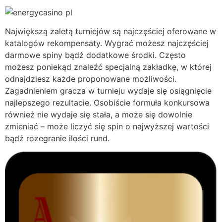
Największą zaletą turniejów są najczęściej oferowane w
katalogów rekompensaty. Wygrać możesz najczęściej
darmowe spiny bądź dodatkowe środki. Często
możesz poniekąd znaleźć specjalną zakładkę, w której
odnajdziesz każde proponowane możliwości.
Zagadnieniem gracza w turnieju wydaje się osiągnięcie
najlepszego rezultacie. Osobiście formuła konkursowa
również nie wydaje się stała, a może się dowolnie
zmieniać – może liczyć się spin o najwyższej wartości
bądź rozegranie ilości rund.