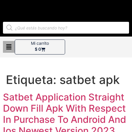
Mi carrito
$
0
Etiqueta:
satbet apk
Satbet Application Straight
Down Fill Apk With Respect
In Purchase To Android And
Ios Newest Version 2023